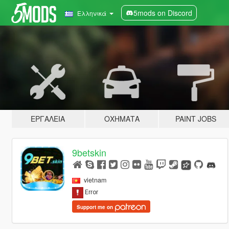
5mods on Discord
Ελληνικά
ΕΡΓΑΛΕΊΑ
ΟΧΉΜΑΤΑ
PAINT JOBS
9betskin
vietnam
Support me on