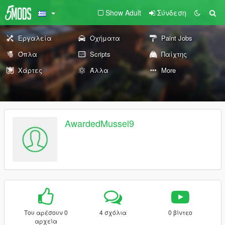
Show Adult
Σύνδεση
Εργαλεία
Οχήματα
Paint Jobs
Όπλα
Scripts
Παίχτης
Χάρτες
Άλλα
More
AwardedMussel9
Του αρέσουν 0
4 σχόλια
0 βίντεο
αρχεία