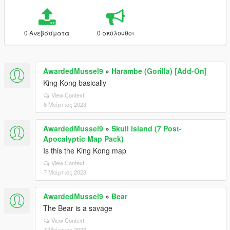
0 Ανεβάσματα
0 ακόλουθοι
AwardedMussel9
»
Harambe (Gorilla) [Add-On]
King Kong basically
View Context
8 Μάρτιος 2023
AwardedMussel9
»
Skull Island (7 Post-
Apocalyptic Map Pack)
Is this the King Kong map
View Context
7 Μάρτιος 2023
AwardedMussel9
»
Bear
The Bear is a savage
View Context
7 Μάρτιος 2023