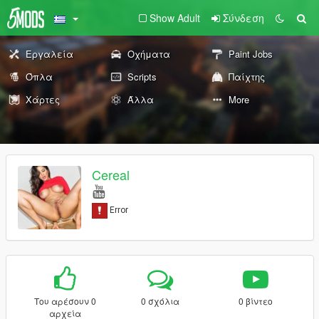
Show Adult
Σύνδεση
Εργαλεία
Οχήματα
Paint Jobs
Όπλα
Scripts
Παίχτης
Χάρτες
Άλλα
More
Cereal
Του αρέσουν 0
0 σχόλια
0 βίντεο
αρχεία