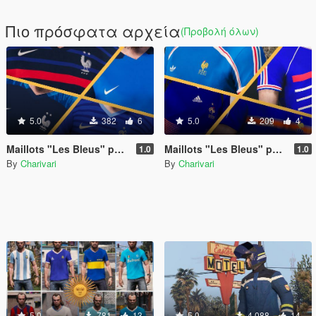
Πιο πρόσφατα αρχεία
(Προβολή όλων)
5.0
382
6
5.0
209
4
Maillots "Les Bleus" pour Trevor - Génération Nike
Maillots "Les Bleus" pour Trevor - Génération Adidas
1.0
1.0
By
Charivari
By
Charivari
5.0
781
13
5.0
4.088
14