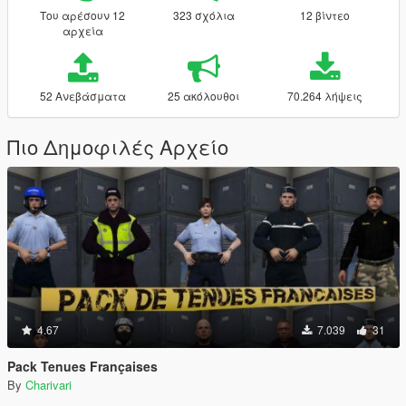
Του αρέσουν 12
323 σχόλια
12 βίντεο
αρχεία
52 Ανεβάσματα
25 ακόλουθοι
70.264 λήψεις
Πιο Δημοφιλές Αρχείο
4.67
7.039
31
Pack Tenues Françaises
By
Charivari