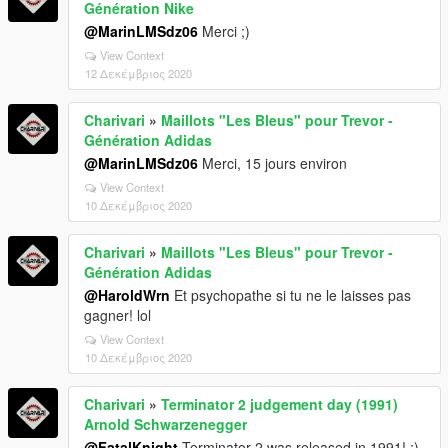
Génération Nike
@MarinLMSdz06
Merci ;)
View Context
12 Δεκέμβριος 2020
Charivari
»
Maillots "Les Bleus" pour Trevor -
Génération Adidas
@MarinLMSdz06
Merci, 15 jours environ
View Context
10 Δεκέμβριος 2020
Charivari
»
Maillots "Les Bleus" pour Trevor -
Génération Adidas
@HaroldWrn
Et psychopathe si tu ne le laisses pas
gagner! lol
View Context
10 Δεκέμβριος 2020
Charivari
»
Terminator 2 judgement day (1991)
Arnold Schwarzenegger
@FatalKnight
Terminator 2 was released in 1991! ;)