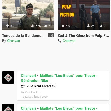
5.0
575
7
4.9
242
9
Tenues de la Gendarmerie Prévotale
Zed & The Gimp from Pulp Fiction
1.0
By
Charivari
By
Charivari
Charivari
»
Maillots "Les Bleus" pour Trevor -
Génération Nike
@tiki le kiwi
Merci tiki
View Context
12 Δεκέμβριος 2020
Charivari
»
Maillots "Les Bleus" pour Trevor -