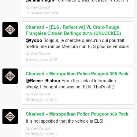
View Context
17 Ιανουάριος 2020
Charivari
»
[ELS / Reflective] VL Croix-Rouge
Française Citroën Berlingo 2018 (UNLOCKED)
@tydoo
Bonjour, je cherche quelqu'un qui pourrait
mettre une rampe Mercura non ELS pour ce véhicule
View Context
2 Δεκέμβριος 2019
Charivari
»
Metropolitan Police Peugeot 308 Pack
@Reece_Bishop
From the lack of information
simply, I thought she was not ELS. That's all ;)
View Context
26 Νοέμβριος 2019
Charivari
»
Metropolitan Police Peugeot 308 Pack
It is not specified that the vehicle is ELS!
View Context
26 Νοέμβριος 2019