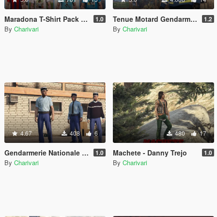
Maradona T-Shirt Pack pour Trevor
Tenue Motard Gendarmerie Nationale
1.0
1.2
By
Charivari
By
Charivari
4.67
408
6
480
17
Gendarmerie Nationale 1990-2000
Machete - Danny Trejo
1.0
1.0
By
Charivari
By
Charivari