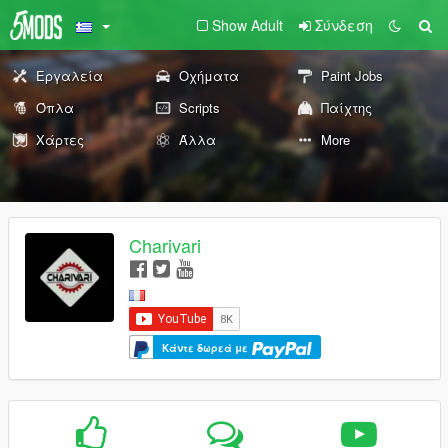
Show Adult
Σύνδεση
Εργαλεία
Οχήματα
Paint Jobs
Όπλα
Scripts
Παίχτης
Χάρτες
Άλλα
More
Charivari
Κάντε δωρεά με