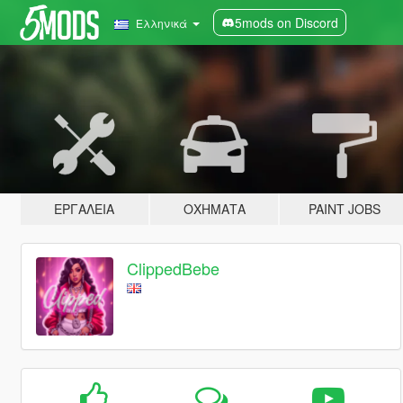
5mods on Discord
Ελληνικά
ΕΡΓΑΛΕΊΑ
ΟΧΉΜΑΤΑ
PAINT JOBS
ClippedBebe