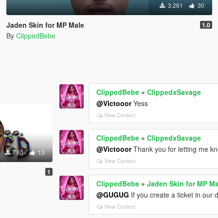
3.261
30
Jaden Skin for MP Male
1.0
By
ClippedBebe
ClippedBebe
»
ClippedxSavage
@Victooor
Yess
View Context
ClippedBebe
»
ClippedxSavage
@Victooor
Thank you for letting me kno
780
13
View Context
1
ClippedBebe
»
Jaden Skin for MP Ma
@GUGUG
If you create a ticket in our 
View Context