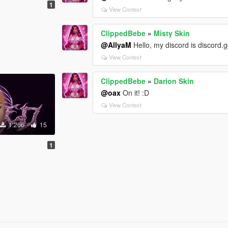
1
View Context
ClippedBebe
»
Misty Skin
@AllyaM
Hello, my discord is discord.
View Context
ClippedBebe
»
Darion Skin
@oax
On it! :D
View Context
1.266
15
1