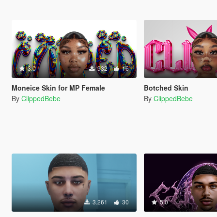
3.0
932
16
Moneice Skin for MP Female
Botched Skin
By
ClippedBebe
By
ClippedBebe
3.261
30
5.0