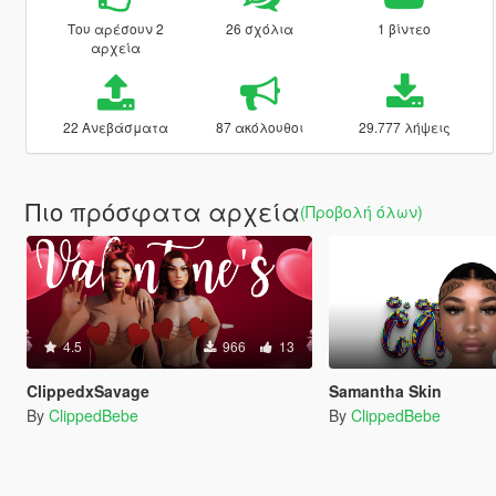
Του αρέσουν 2
26 σχόλια
1 βίντεο
αρχεία
22 Ανεβάσματα
87 ακόλουθοι
29.777 λήψεις
Πιο πρόσφατα αρχεία
(Προβολή όλων)
4.5
966
13
ClippedxSavage
Samantha Skin
By
ClippedBebe
By
ClippedBebe