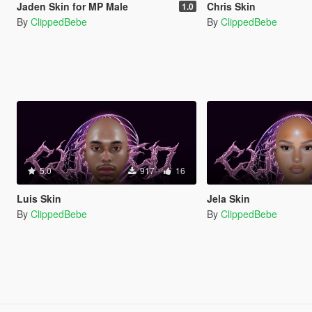
Jaden Skin for MP Male
Chris Skin
1.0
By
ClippedBebe
By
ClippedBebe
5.0
917
16
Luis Skin
Jela Skin
By
ClippedBebe
By
ClippedBebe