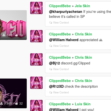
ClippedBebe
»
Jela Skin
@kharpuriyachetan
If you're using th
believe it's called in SP
View Context
ClippedBebe
»
Chris Skin
646
13
@William Halverd
appreciated 🙏
View Context
ClippedBebe
»
Chris Skin
@Bj12
discord.gg/Clipped
View Context
ClippedBebe
»
Chris Skin
@R12XD
check the description
View Context
1.865
32
ClippedBebe
»
Luis Skin
@William Halverd
I got you!