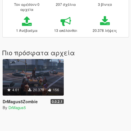
Του αρέσουν 0
207 σχόλια
3 βίντεο
αρχεία
1 Ανέβασμα
13 ακόλουθοι
20.378 λήψεις
Πιο πρόσφατα αρχεία
4.61
20.378
156
DrMagus5Zombie
0.0.2.1
By
DrMagus5