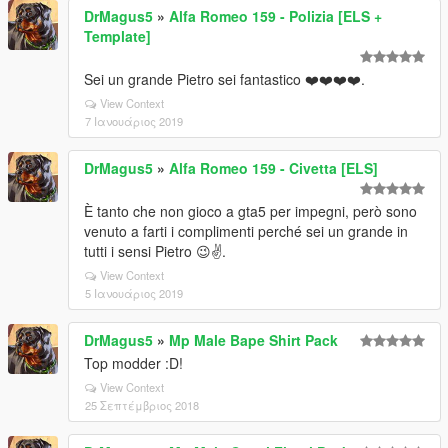
DrMagus5
»
Alfa Romeo 159 - Polizia [ELS +
Template]
Sei un grande Pietro sei fantastico ❤️❤️❤️❤️.
View Context
7 Ιανουάριος 2019
DrMagus5
»
Alfa Romeo 159 - Civetta [ELS]
È tanto che non gioco a gta5 per impegni, però sono
venuto a farti i complimenti perché sei un grande in
tutti i sensi Pietro 😉✌️.
View Context
5 Ιανουάριος 2019
DrMagus5
»
Mp Male Bape Shirt Pack
Top modder :D!
View Context
25 Σεπτέμβριος 2018