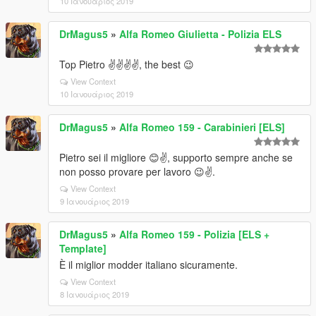
10 Ιανουάριος 2019
DrMagus5
»
Alfa Romeo Giulietta - Polizia ELS
Top Pietro ✌️✌️✌️✌️, the best 😉
View Context
10 Ιανουάριος 2019
DrMagus5
»
Alfa Romeo 159 - Carabinieri [ELS]
Pietro sei il migliore 😊✌️, supporto sempre anche se
non posso provare per lavoro 😉✌️.
View Context
9 Ιανουάριος 2019
DrMagus5
»
Alfa Romeo 159 - Polizia [ELS +
Template]
È il miglior modder italiano sicuramente.
View Context
8 Ιανουάριος 2019