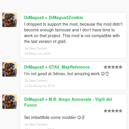
DrMagus5
»
DrMagus5Zombie
I dropped to support the mod, because the mod didn't
become enough famouse and I don't have time to
work on that project. This mod is not compatible with
the last version of gta5.
View Context
24 Μάρτιος 2019
DrMagus5
»
GTA5_MapReference
I'm not good at 3dmax, but amazing work 😉👌
View Context
14 Ιανουάριος 2019
DrMagus5
»
M.B. Atego Autoscala - Vigili del
Fuoco
Sei imbattibile come modder 😉✌️
View Context