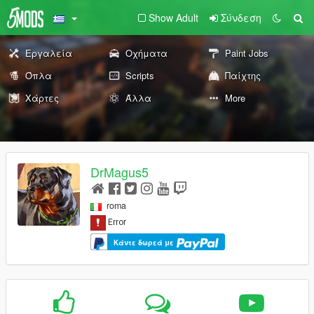
Show Adult
Σύνδεση
Εργαλεία
Οχήματα
Paint Jobs
Όπλα
Scripts
Παίχτης
Χάρτες
Άλλα
More
DrMagus5
roma
Κάντε δωρεά με