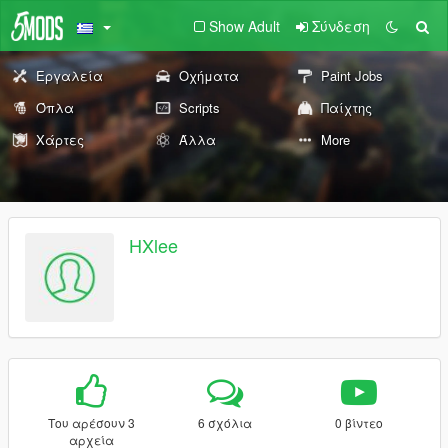
Show Adult
Σύνδεση
Εργαλεία
Οχήματα
Paint Jobs
Όπλα
Scripts
Παίχτης
Χάρτες
Άλλα
More
HXlee
Του αρέσουν 3
6 σχόλια
0 βίντεο
αρχεία