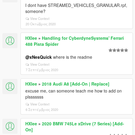
I dont have STREAMED_VEHICLES_GRANULAR.rpf,
someone?
View Context
20 Οκτώβριος 2020
HXlee
»
Handling for CyberdyneSystems' Ferrari
488 Pista Spider
@xNesQuick
where is the readme
View Context
7 Σεπτέμβριος 2020
HXlee
»
2018 Audi A8 [Add-On | Replace]
excuse me, can someone teach me how to add on
plsssssss
View Context
6 Σεπτέμβριος 2020
HXlee
»
2020 BMW 745Le xDrive (7 Series) [Add-
On]