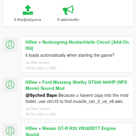
0 Ανεβάσματα
0 ακόλουθοι
HXlee
»
Nurburgring-Nordschleife Circuit [Add-On
HQ]
it loads automatically when starting the game?
View Context
16 Νοέμβριος 2020
HXlee
»
Ford Mustang Shelby GT500 900HP (NFS
Movie) Sound Mod
@Syched Bape
Because u havent copy into the mod
folder, use ctrl+f3 to find muscle_car_2_us_v8.awc.
View Context
26 Οκτώβριος 2020
HXlee
»
Nissan GT-R R35 VR38DETT Engine
Sound