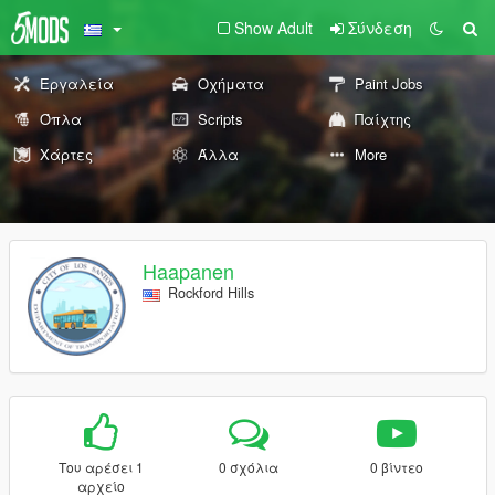
Show Adult
Σύνδεση
Εργαλεία
Οχήματα
Paint Jobs
Όπλα
Scripts
Παίχτης
Χάρτες
Άλλα
More
Haapanen
Rockford Hills
Του αρέσει 1
0 σχόλια
0 βίντεο
αρχείο