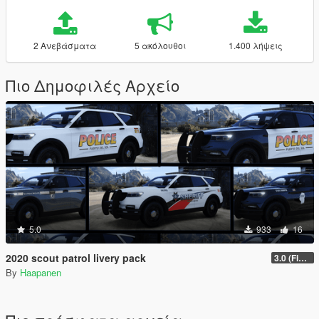
2 Ανεβάσματα
5 ακόλουθοι
1.400 λήψεις
Πιο Δημοφιλές Αρχείο
5.0
933
16
2020 scout patrol livery pack
3.0 (Final)
By
Haapanen