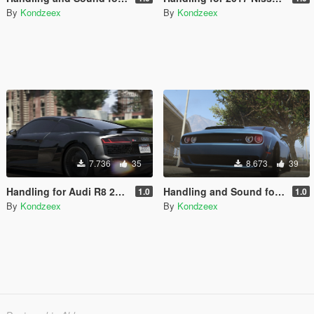
By
Kondzeex
By
Kondzeex
7.736
35
8.673
39
Handling for Audi R8 2020
Handling and Sound for 2018 Dodge Challenger SRT Demon
1.0
1.0
By
Kondzeex
By
Kondzeex