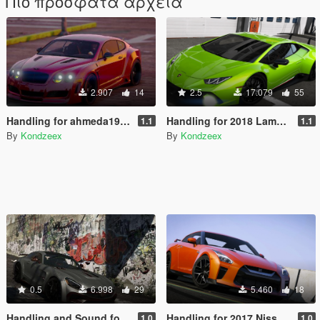
Πιο πρόσφατα αρχεία
2.907
14
2.5
17.079
55
Handling for ahmeda1999's 2011 Bentley Platinum Motorsports Continental GT
Handling for 2018 Lamborghini Huracan Performante
1.1
1.1
By
Kondzeex
By
Kondzeex
0.5
6.998
29
5.460
18
Handling and Sound for Mercedes-AMG GT S Mansory
Handling for 2017 Nissan GTR
1.0
1.0