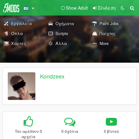
Show Adult
Σύνδεση
Εργαλεία
Οχήματα
Paint Jobs
Όπλα
Scripts
Παίχτης
Χάρτες
Άλλα
More
Kondzeex
Του αρέσουν 3
0 σχόλια
0 βίντεο
αρχεία