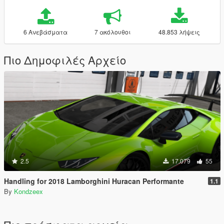
6 Ανεβάσματα
7 ακόλουθοι
48.853 λήψεις
Πιο Δημοφιλές Αρχείο
2.5
17.079
55
Handling for 2018 Lamborghini Huracan Performante
1.1
By
Kondzeex