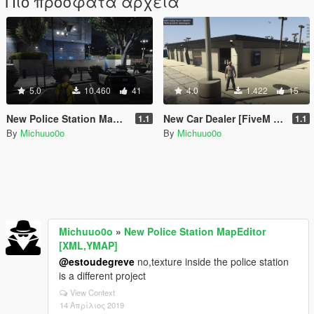
Πιο πρόσφατα αρχεία
5.0
10.460
41
4.0
1.422
15
New Police Station MapEditor [XML,YMAP]
New Car Dealer [FiveM | MapEditor]
1.1
1.1
By
Michuuo0o
By
Michuuo0o
Michuuo0o
»
New Police Station MapEditor
[XML,YMAP]
@estoudegreve
no,texture inside the police station
is a different project
View Context
14 Απρίλιος 2019