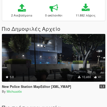
2 Ανεβάσματα
0 ακόλουθοι
11.882 λήψεις
Πιο Δημοφιλές Αρχείο
5.0
10.460
41
New Police Station MapEditor [XML,YMAP]
1.1
By
Michuuo0o