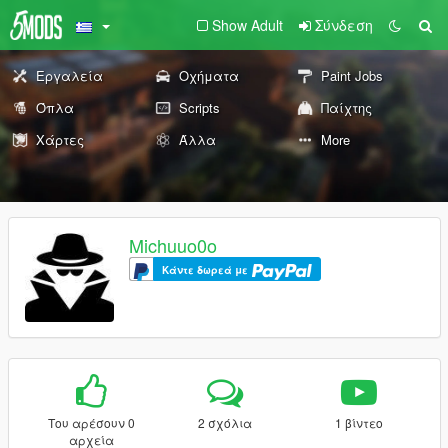
Show Adult
Σύνδεση
Εργαλεία
Οχήματα
Paint Jobs
Όπλα
Scripts
Παίχτης
Χάρτες
Άλλα
More
Michuuo0o
Κάντε δωρεά με
Του αρέσουν 0
2 σχόλια
1 βίντεο
αρχεία