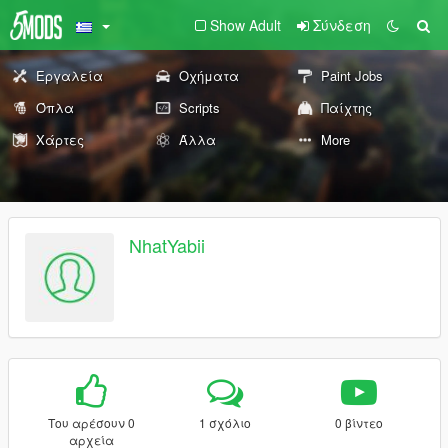
Show Adult
Σύνδεση
Εργαλεία
Οχήματα
Paint Jobs
Όπλα
Scripts
Παίχτης
Χάρτες
Άλλα
More
NhatYabii
Του αρέσουν 0
1 σχόλιο
0 βίντεο
αρχεία