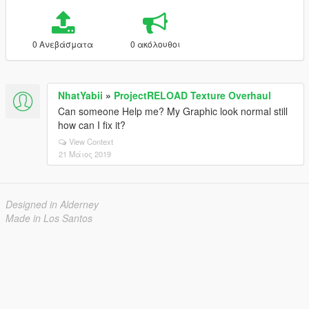
0 Ανεβάσματα
0 ακόλουθοι
NhatYabii
»
ProjectRELOAD Texture Overhaul
Can someone Help me? My Graphic look normal still
how can I fix it?
View Context
21 Μάιος 2019
Designed in Alderney
Made in Los Santos