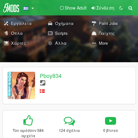
Show Adult
Σύνδεση
Εργαλεία
Οχήματα
Paint Jobs
Όπλα
Scripts
Παίχτης
Χάρτες
Άλλα
More
Pboy834
Του αρέσουν 584
124 σχόλια
0 βίντεο
αρχεία