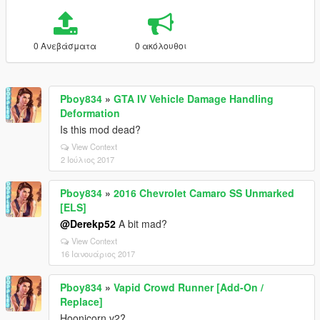
0 Ανεβάσματα
0 ακόλουθοι
Pboy834
»
GTA IV Vehicle Damage Handling
Deformation
Is this mod dead?
View Context
2 Ιούλιος 2017
Pboy834
»
2016 Chevrolet Camaro SS Unmarked
[ELS]
@Derekp52
A bit mad?
View Context
16 Ιανουάριος 2017
Pboy834
»
Vapid Crowd Runner [Add-On /
Replace]
Hoonicorn v2?