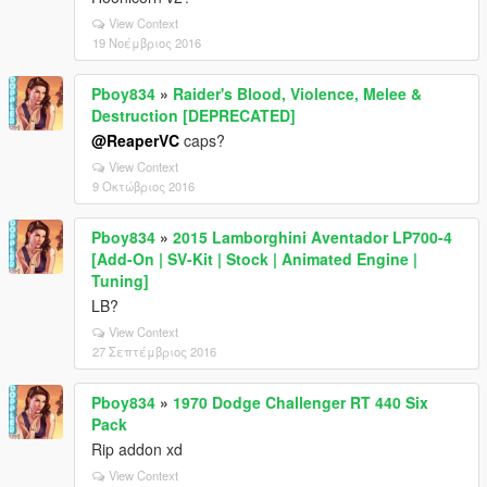
View Context
19 Νοέμβριος 2016
Pboy834
»
Raider's Blood, Violence, Melee &
Destruction [DEPRECATED]
@ReaperVC
caps?
View Context
9 Οκτώβριος 2016
Pboy834
»
2015 Lamborghini Aventador LP700-4
[Add-On | SV-Kit | Stock | Animated Engine |
Tuning]
LB?
View Context
27 Σεπτέμβριος 2016
Pboy834
»
1970 Dodge Challenger RT 440 Six
Pack
Rip addon xd
View Context