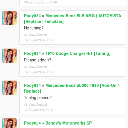
20 Σεπτέμβριος 2016
Pboy834
»
Mercedes-Benz SLS AMG | AUTOVISTA
[Replace | Template]
No tuning?
View Context
16 Αύγουστος 2016
Pboy834
»
1970 Dodge Charger R/T [Tuning]
Please addon?
View Context
16 Αύγουστος 2016
Pboy834
»
Mercedes-Benz SL500 1995 [Add-On /
Replace]
Tuning please?
View Context
12 Αύγουστος 2016
Pboy834
»
Benny's Motorworks SP