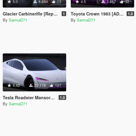
5.0
4.844
13
4.5
3.467
32
Glacier Carbinerifle [Replace]
Toyota Crown 1983 [ADD-ON/FiveM]
1
1.0
By
SarmaD71
By
SarmaD71
4.42
22.178
107
Tesla Roadster Mansory [Add-On]
1.0
By
SarmaD71