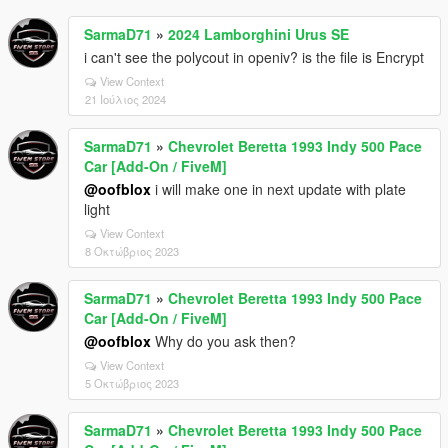
SarmaD71
»
2024 Lamborghini Urus SE
i can't see the polycout in openiv? is the file is Encrypt
View Context
21 Ιούλιος 2024
SarmaD71
»
Chevrolet Beretta 1993 Indy 500 Pace
Car [Add-On / FiveM]
@oofblox
i will make one in next update with plate
light
View Context
8 Οκτώβριος 2023
SarmaD71
»
Chevrolet Beretta 1993 Indy 500 Pace
Car [Add-On / FiveM]
@oofblox
Why do you ask then?
View Context
5 Οκτώβριος 2023
SarmaD71
»
Chevrolet Beretta 1993 Indy 500 Pace