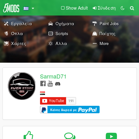
Show Adult
Σύνδεση
Εργαλεία
Οχήματα
Paint Jobs
Όπλα
Scripts
Παίχτης
Χάρτες
Άλλα
More
SarmaD71
Κάντε δωρεά με