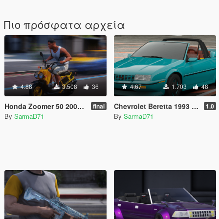
Πιο πρόσφατα αρχεία
4.88
3.508
36
4.67
1.703
48
Honda Zoomer 50 2005 [Add-On] [FiveM]
Chevrolet Beretta 1993 Indy 500 Pace Car [Add-On / FiveM]
final
1.0
By
SarmaD71
By
SarmaD71