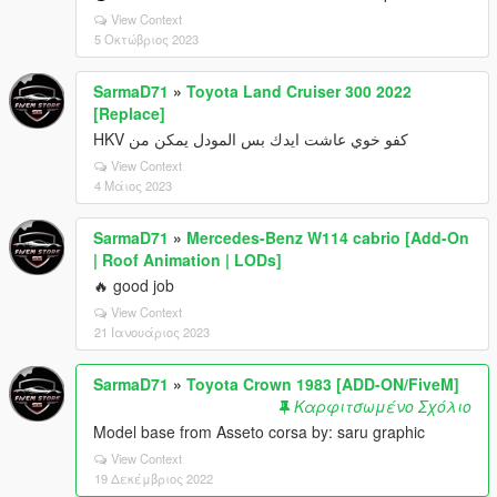
View Context
5 Οκτώβριος 2023
SarmaD71
»
Toyota Land Cruiser 300 2022
[Replace]
كفو خوي عاشت ايدك بس المودل يمكن من HKV
View Context
4 Μάιος 2023
SarmaD71
»
Mercedes-Benz W114 cabrio [Add-On
| Roof Animation | LODs]
🔥 good job
View Context
21 Ιανουάριος 2023
SarmaD71
»
Toyota Crown 1983 [ADD-ON/FiveM]
Καρφιτσωμένο Σχόλιο
Model base from Asseto corsa by: saru graphic
View Context
19 Δεκέμβριος 2022