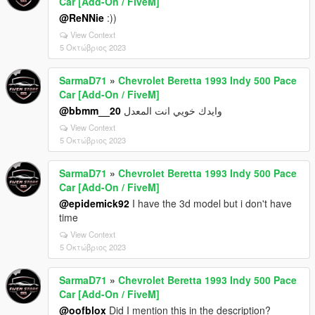
Car [Add-On / FiveM]
@ReNNie
:))
View Context
5 Οκτώβριος 2023
SarmaD71
»
Chevrolet Beretta 1993 Indy 500 Pace
Car [Add-On / FiveM]
@bbmm__20
وايدك خويي انت المعدل
View Context
5 Οκτώβριος 2023
SarmaD71
»
Chevrolet Beretta 1993 Indy 500 Pace
Car [Add-On / FiveM]
@epidemick92
I have the 3d model but i don't have
time
View Context
5 Οκτώβριος 2023
SarmaD71
»
Chevrolet Beretta 1993 Indy 500 Pace
Car [Add-On / FiveM]
@oofblox
Did I mention this in the description?