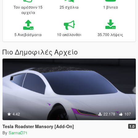
Του αρέσουν 15
25 σχόλια
1 βίντεο
αρχεία
5 Ανεβάσματα
10 ακόλουθοι
35.700 λήψεις
Πιο Δημοφιλές Αρχείο
4.42
22.178
107
Tesla Roadster Mansory [Add-On]
1.0
By
SarmaD71