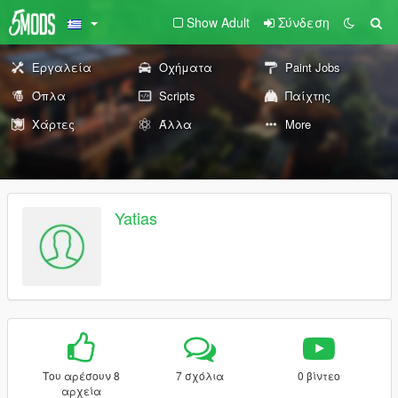
Show Adult
Σύνδεση
Εργαλεία
Οχήματα
Paint Jobs
Όπλα
Scripts
Παίχτης
Χάρτες
Άλλα
More
Yatias
Του αρέσουν 8
7 σχόλια
0 βίντεο
αρχεία