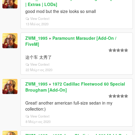
| Extras | LODs]
good mod but the size looks so small
View Context
13 Μάιος 2020
ZWM_1995
»
Paramount Marauder [Add-On /
FiveM]
这个车 太秀了
View Context
22 Μάρτιος 2020
ZWM_1995
»
1972 Cadillac Fleetwood 60 Special
Brougham [Add-On]
Great! another american full-size sedan in my
collection:)
View Context
8 Μάρτιος 2020