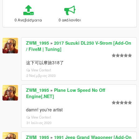
0 Ανεβάσματα
0 ακόλουθοι
ZWM_1995
»
2017 Suzuki DL250 V-Strom [Add-On
/ FiveM | Tuning]
这下可以摩旅318了
View Context
2 Νοέμβριος 2023
ZWM_1995
»
Plane Low Speed No Off
Engine[.NET]
damn! you're artist
View Context
31 Ιούλιος 2020
ZWM_1995
»
1991 Jeep Grand Wagoneer [Add-On