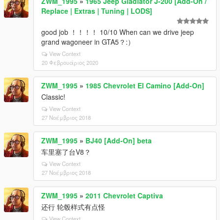
ZWM_1995
»
1965 Jeep Gladiator J-200 [Add-On /
Replace | Extras | Tuning | LODS]
good job ！！！！ 10/10 When can we drive jeep
grand wagoneer in GTA5？:）
View Context
20 Φεβρουάριος 2020
ZWM_1995
»
1985 Chevrolet El Camino [Add-On]
Classic!
View Context
27 Νοέμβριος 2018
ZWM_1995
»
BJ40 [Add-On] beta
车里塞了台V8？
View Context
27 Νοέμβριος 2018
ZWM_1995
»
2011 Chevrolet Captiva
还行 轮毂样式有点怪
View Context