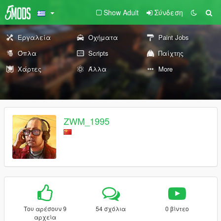
Show Adult
Σύνδεση
Εργαλεία
Οχήματα
Paint Jobs
Όπλα
Scripts
Παίχτης
Χάρτες
Άλλα
More
ZWM_1995
Του αρέσουν 9
54 σχόλια
0 βίντεο
αρχεία