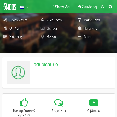
Show Adult
Σύνδεση
Εργαλεία
Οχήματα
Paint Jobs
Όπλα
Scripts
Παίχτης
Χάρτες
Άλλα
More
adrielsaurio
Του αρέσουν 0
2 σχόλια
0 βίντεο
αρχεία