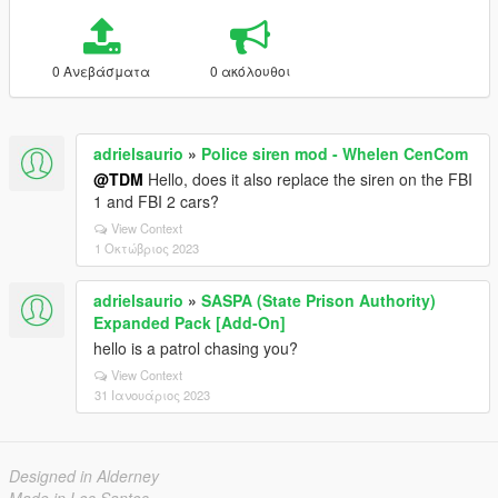
0 Ανεβάσματα
0 ακόλουθοι
adrielsaurio
»
Police siren mod - Whelen CenCom
@TDM
Hello, does it also replace the siren on the FBI
1 and FBI 2 cars?
View Context
1 Οκτώβριος 2023
adrielsaurio
»
SASPA (State Prison Authority)
Expanded Pack [Add-On]
hello is a patrol chasing you?
View Context
31 Ιανουάριος 2023
Designed in Alderney