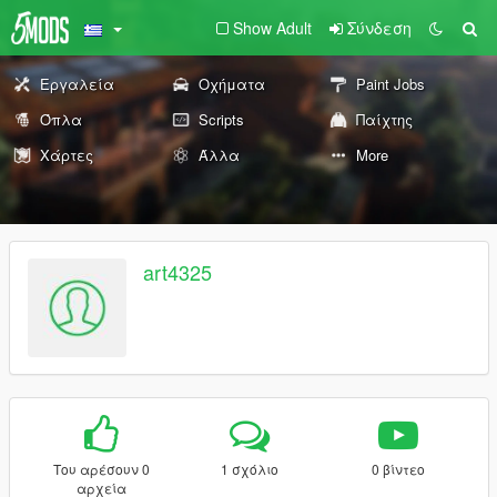
Show Adult
Σύνδεση
Εργαλεία
Οχήματα
Paint Jobs
Όπλα
Scripts
Παίχτης
Χάρτες
Άλλα
More
art4325
Του αρέσουν 0
1 σχόλιο
0 βίντεο
αρχεία