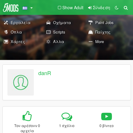
Show Adult
Σύνδεση
Εργαλεία
Οχήματα
Paint Jobs
Όπλα
Scripts
Παίχτης
Χάρτες
Άλλα
More
danR
Του αρέσουν 0
1 σχόλιο
0 βίντεο
αρχεία