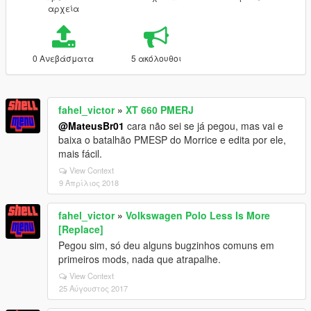
αρχεία
0 Ανεβάσματα
5 ακόλουθοι
fahel_victor
»
XT 660 PMERJ
@MateusBr01
cara não sei se já pegou, mas vai e
baixa o batalhão PMESP do Morrice e edita por ele,
mais fácil.
View Context
9 Απρίλιος 2018
fahel_victor
»
Volkswagen Polo Less Is More
[Replace]
Pegou sim, só deu alguns bugzinhos comuns em
primeiros mods, nada que atrapalhe.
View Context
25 Αύγουστος 2017