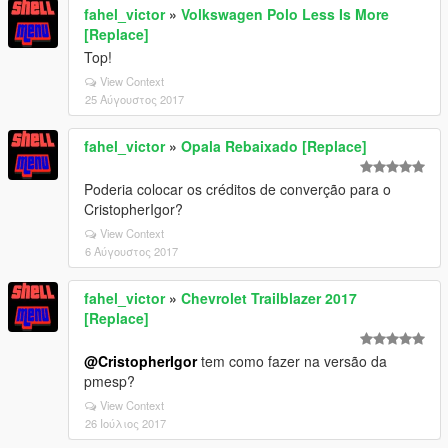
fahel_victor
»
Volkswagen Polo Less Is More
[Replace]
Top!
View Context
25 Αύγουστος 2017
fahel_victor
»
Opala Rebaixado [Replace]
Poderia colocar os créditos de converção para o
CristopherIgor?
View Context
6 Αύγουστος 2017
fahel_victor
»
Chevrolet Trailblazer 2017
[Replace]
@CristopherIgor
tem como fazer na versão da
pmesp?
View Context
26 Ιούλιος 2017