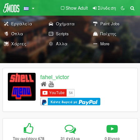
Show Adult
Σύνδεση
Εργαλεία
Οχήματα
Paint Jobs
Όπλα
Scripts
Παίχτης
Χάρτες
Άλλα
More
fahel_victor
Κάντε δωρεά με
Του αρέσουν 478
31 σχόλια
0 βίντεο