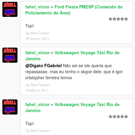
fahel_victor
»
Ford Fiesta PMESP (Comando de
Policiamento de Área)
Top!
View Context
30 Ιούνιος 2017
fahel_victor
»
Volkswagen Voyage Táxi Rio de
Janeiro
@Digato FGabriel
Não sei se ele queria que
repassasse, mas eu tenho o skype dele, que é igor
cristopher ferreira lemos
View Context
18 Μάιος 2017
fahel_victor
»
Volkswagen Voyage Táxi Rio de
Janeiro
Top!
View Context