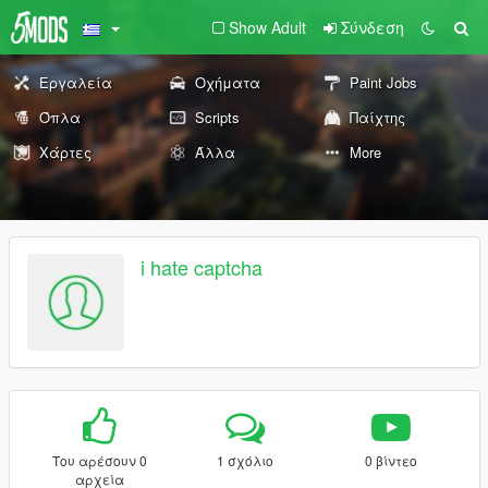
Show Adult
Σύνδεση
Εργαλεία
Οχήματα
Paint Jobs
Όπλα
Scripts
Παίχτης
Χάρτες
Άλλα
More
i hate captcha
Του αρέσουν 0
1 σχόλιο
0 βίντεο
αρχεία