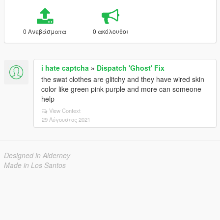
0 Ανεβάσματα
0 ακόλουθοι
i hate captcha
»
Dispatch 'Ghost' Fix
the swat clothes are glitchy and they have wired skin
color like green pink purple and more can someone
help
View Context
29 Αύγουστος 2021
Designed in Alderney
Made in Los Santos