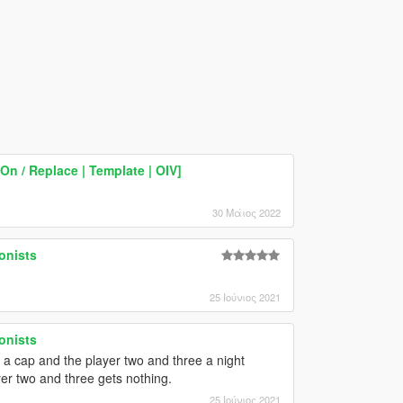
 / Replace | Template | OIV]
30 Μάιος 2022
onists
25 Ιούνιος 2021
onists
 a cap and the player two and three a night
er two and three gets nothing.
25 Ιούνιος 2021