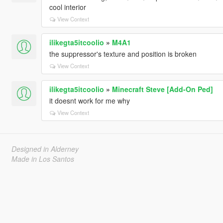
cool interior
View Context
ilikegta5itcoolio
»
M4A1
the suppressor's texture and position is broken
View Context
ilikegta5itcoolio
»
Minecraft Steve [Add-On Ped]
it doesnt work for me why
View Context
Designed in Alderney
Made in Los Santos