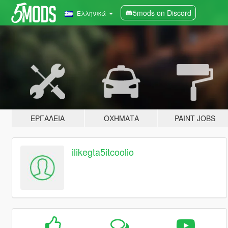
5mods on Discord
Ελληνικά
ΕΡΓΑΛΕΊΑ
ΟΧΉΜΑΤΑ
PAINT JOBS
ilikegta5itcoolio