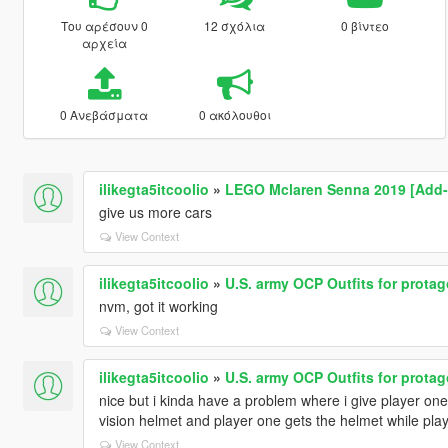
Του αρέσουν 0
12 σχόλια
0 βίντεο
αρχεία
0 Ανεβάσματα
0 ακόλουθοι
ilikegta5itcoolio
»
LEGO Mclaren Senna 2019 [Add-On
give us more cars
View Context
ilikegta5itcoolio
»
U.S. army OCP Outfits for protag
nvm, got it working
View Context
ilikegta5itcoolio
»
U.S. army OCP Outfits for protag
nice but i kinda have a problem where i give player one
vision helmet and player one gets the helmet while play
View Context