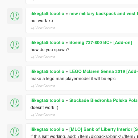
ilikegta5itcoolio
»
new military backpack and vest f
not work >:(
View Context
ilikegta5itcoolio
»
Boeing 737-800 BCF [Add-on]
how do you spawn?
View Context
ilikegta5itcoolio
»
LEGO Mclaren Senna 2019 [Add-On
make a lego man playermodel it will be epic
View Context
ilikegta5itcoolio
»
Stockade Biedronka Polska Pol
doesnt work :(
View Context
ilikegta5itcoolio
»
[MLO] Bank of Liberty Interior [S
if this isnt working, add: <Item>dlcpacks:/bank/</Item> i