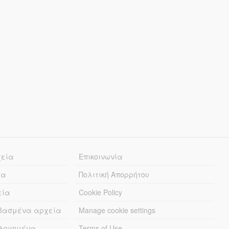
χεία
Επικοινωνία
ία
Πολιτική Απορρήτου
εία
Cookie Policy
εβασμένα αρχεία
Manage cookie settings
λογημένα
Terms of Use