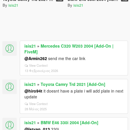
By
isis21
By
isis21
isis21
»
Mercedes C320 W203 2004 [Add-On |
FiveM]
@Armin262
send me the car link
View Context
13 Φεβρουάριος 2026
isis21
»
Toyota Camry Trd 2021 [Add-On]
@hiro94t
it doesnt have a plate i will add plate in next
update
View Context
28 Μάιος 2025
isis21
»
BMW E46 330i 2004 [Add-On]
@Istvan_013
330i