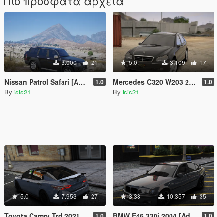
Πιο πρόσφατα αρχεία
3.000
21
5.0
3.109
17
Nissan Patrol Safari [Add-On]
Mercedes C320 W203 2004 [Add-On | FiveM]
1.0
1.0
By
isis21
By
isis21
5.0
7.953
27
3.38
10.357
35
Toyota Camry Trd 2021 [Add-On]
BMW E46 330i 2004 [Add-On]
1.0
1.0