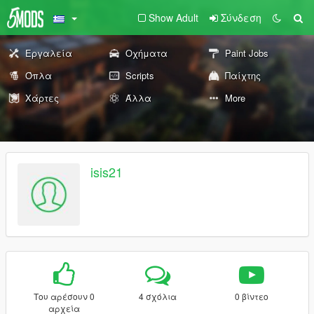
Show Adult
Σύνδεση
Εργαλεία
Οχήματα
Paint Jobs
Όπλα
Scripts
Παίχτης
Χάρτες
Άλλα
More
isis21
Του αρέσουν 0
4 σχόλια
0 βίντεο
αρχεία