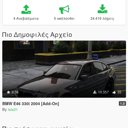
4 Ανεβάσματα
5 ακόλουθοι
24.419 λήψεις
Πιο Δημοφιλές Αρχείο
3.38
10.357
35
BMW E46 330i 2004 [Add-On]
1.0
By
isis21