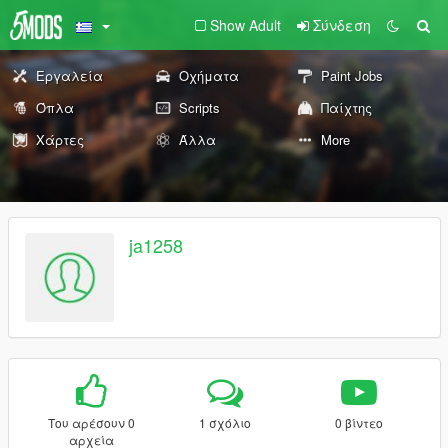
Show Adult
Σύνδεση
Εργαλεία
Οχήματα
Paint Jobs
Όπλα
Scripts
Παίχτης
Χάρτες
Άλλα
More
ja1258
Του αρέσουν 0
1 σχόλιο
0 βίντεο
αρχεία