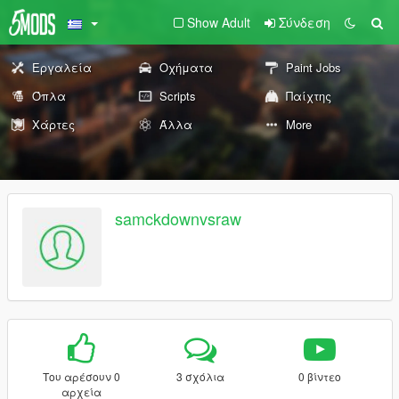
Show Adult
Σύνδεση
Εργαλεία
Οχήματα
Paint Jobs
Όπλα
Scripts
Παίχτης
Χάρτες
Άλλα
More
samckdownvsraw
Του αρέσουν 0
3 σχόλια
0 βίντεο
αρχεία