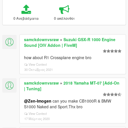
0 Ανεβάσματα
0 ακόλουθοι
samckdownvsraw
»
Suzuki GSX-R 1000 Engine
Sound [OIV Addon | FiveM]
how about R1 Crossplane engine bro
View Context
30 Οκτώβριος 2021
samckdownvsraw
»
2018 Yamaha MT-07 [Add-On
| Tuning]
@Zen-Imogen
can you make CB1000R & BMW
S1000 Naked and Sport.Thx bro
View Context
17 Μάρτιος 2020