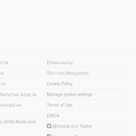
χεία
Επικοινωνία
ία
Πολιτική Απορρήτου
εία
Cookie Policy
εβασμένα αρχεία
Manage cookie settings
λογημένα
Terms of Use
DMCA
ς GTA5-Mods.com
@5mods στο Twitter