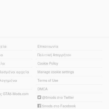
χεία
Επικοινωνία
ία
Πολιτική Απορρήτου
εία
Cookie Policy
εβασμένα αρχεία
Manage cookie settings
λογημένα
Terms of Use
DMCA
ς GTA5-Mods.com
@5mods στο Twitter
5mods στο Facebook