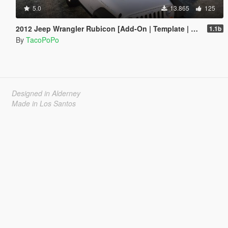
5.0
13.865
125
2012 Jeep Wrangler Rubicon [Add-On | Template | LODs]
1.1b
By
TacoPoPo
Designed in Alderney
Made in Los Santos