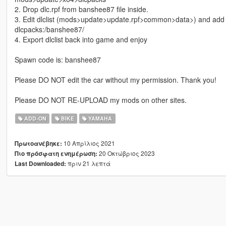
2. Drop dlc.rpf from banshee87 file inside.
3. Edit dlclist (mods>update>update.rpf>common>data>) and add t
dlcpacks:/banshee87/
4. Export dlclist back into game and enjoy
Spawn code is: banshee87
Please DO NOT edit the car without my permission. Thank you!
Please DO NOT RE-UPLOAD my mods on other sites.
ADD-ON
BIKE
YAMAHA
10 Απρίλιος 2021
Πρωτοανέβηκε:
20 Οκτώβριος 2023
Πιο πρόσφατη ενημέρωση:
πριν 21 λεπτά
Last Downloaded: