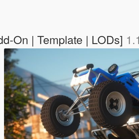
d-On | Template | LODs]
1.