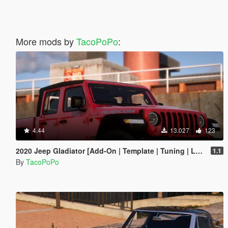
More mods by
TacoPoPo
:
4.44
13.027
123
2020 Jeep Gladiator [Add-On | Template | Tuning | LODs]
1.1
By
TacoPoPo