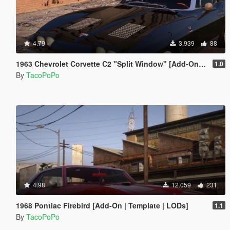
4.79
3.939
88
1963 Chevrolet Corvette C2 "Split Window" [Add-On | Template | Liveries | Tuning]
1.0
By
TacoPoPo
4.98
12.059
231
1968 Pontiac Firebird [Add-On | Template | LODs]
1.1
By
TacoPoPo