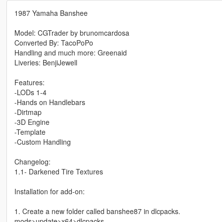
1987 Yamaha Banshee
Model: CGTrader by brunomcardosa
Converted By: TacoPoPo
Handling and much more: Greenaid
Liveries: BenjiJewell
Features:
-LODs 1-4
-Hands on Handlebars
-Dirtmap
-3D Engine
-Template
-Custom Handling
Changelog:
1.1- Darkened Tire Textures
Installation for add-on:
1. Create a new folder called banshee87 in dlcpacks.
mods>update>x64>dlcpacks