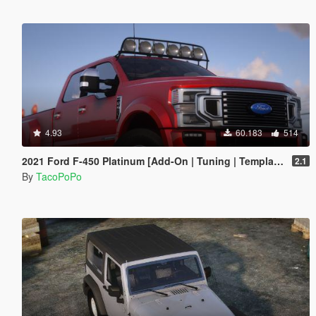
4.93
60.183
514
2021 Ford F-450 Platinum [Add-On | Tuning | Template | VehFuncs V | Sound]
2.1
By
TacoPoPo