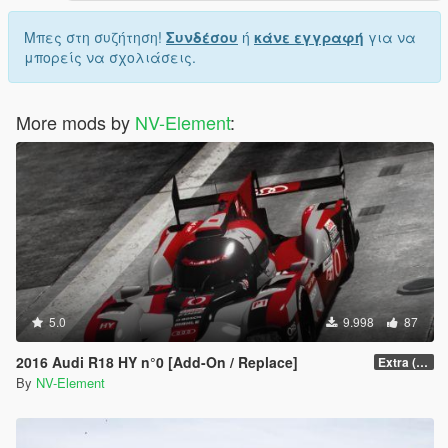
Μπες στη συζήτηση!
Συνδέσου
ή
κάνε εγγραφή
για να
μπορείς να σχολιάσεις.
More mods by
NV-Element
:
5.0
9.998
87
2016 Audi R18 HY n°0 [Add-On / Replace]
Extra (Collision model fix)
By
NV-Element