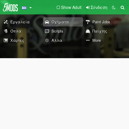
Show Adult
Σύνδεση
Εργαλεία
Οχήματα
Paint Jobs
Όπλα
Scripts
Παίχτης
Χάρτες
Άλλα
More