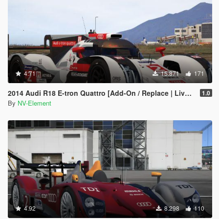
4.71
15.871
171
2014 Audi R18 E-tron Quattro [Add-On / Replace | Liveries | Template]
1.0
By
NV-Element
4.92
8.298
110