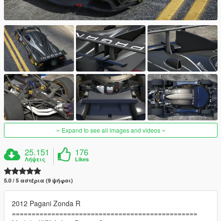
Expand to see all images and videos
25.151
176
Λήψεις
Likes
5.0 / 5 αστέρια (9 ψήφοι)
2012 Pagani Zonda R
===============================================