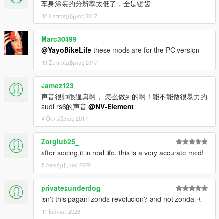
车身涂装的分辨率太低了，全是锯齿
12 Σεπτέμβριος 2017
Marc30499
@YayoBikeLife
these mods are for the PC version
19 Σεπτέμβριος 2017
Jamez123
声音很帅很逼真啊， 怎么做到的啊！能不能做很暴力的
audi rs6的声音
@NV-Element
4 Οκτώβριος 2017
Zorglub25_
after seeing it in real life, this is a very accurate mod!
5 Δεκέμβριος 2022
privatexunderdog
isn't this pagani zonda revolucion? and not zonda R
11 Ιούνιος 2026