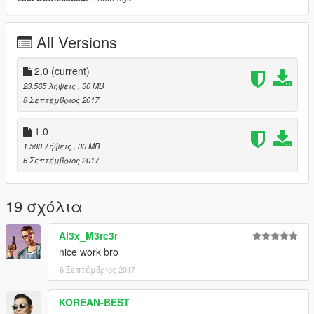
forget [YCA]aige
and other people who have helped me
All Versions
===============================================
ENJOY~~~~~~~~~~~~~~~~~
2.0
(current)
23.565 λήψεις
, 30 MB
8 Σεπτέμβριος 2017
1.0
1.588 λήψεις
, 30 MB
6 Σεπτέμβριος 2017
19 σχόλια
Al3x_M3rc3r
nice work bro
6 Σεπτέμβριος 2017
KOREAN-BEST