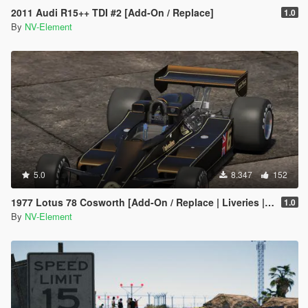
2011 Audi R15++ TDI #2 [Add-On / Replace]
1.0
By
NV-Element
5.0
8.347
152
1977 Lotus 78 Cosworth [Add-On / Replace | Liveries | Template]
1.0
By
NV-Element