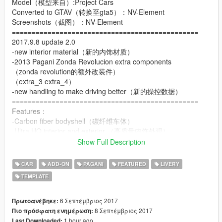
Model（模型来自）:Project Cars
Converted to GTAV（转换至gta5）：NV-Element
Screenshots（截图）：NV-Element
===============================================
2017.9.8 update 2.0
-new interior material（新的内饰材质）
-2013 Pagani Zonda Revolucion extra components
（zonda revolution的额外改装件）
（extra_3 extra_4）
-new handling to make driving better（新的操控数据）
===============================================
Features：
-Carbon fiber bodyshell（碳纤维车体）
-Ultra HQ interior and exterior （高质量内饰外观）
-Template for create custom skin （支持涂装）
Show Full Description
-HQ textures （高清贴图）
-Working digital dials （可工作的完整仪表）
CAR
ADD-ON
PAGANI
FEATURED
LIVERY
-Lot of details （许多细节）
TEMPLATE
-extra bonnet and boot（额外可拆卸的前盖后盖）
-22 different liveries（22张涂装）
-and so on
6 Σεπτέμβριος 2017
Πρωτοανέβηκε:
===============================================
8 Σεπτέμβριος 2017
Πιο πρόσφατη ενημέρωση:
Thanks（感谢）: AP-MASSA MC 零贰 新疆车神 闭门造车 13k
1 hour ago
Last Downloaded: