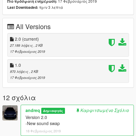
17 Φεβρουάριος 2019
Πιο πρόσφατη ενημέρωση:
πριν 3 λεπτά
Last Downloaded:
All Versions
2.0
(current)
27.189 λήψεις
, 2 KB
17 Φεβρουάριος 2019
1.0
870 λήψεις
, 2 KB
17 Φεβρουάριος 2019
12 σχόλια
andreq
Καρφιτσωμένο Σχόλιο
Δημιουργός
Version 2.0
-New sound swap
18 Φεβρουάριος 2019