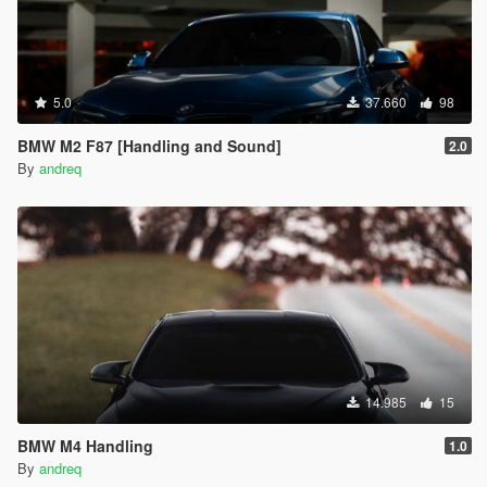
5.0
37.660
98
BMW M2 F87 [Handling and Sound]
2.0
By
andreq
14.985
15
BMW M4 Handling
1.0
By
andreq