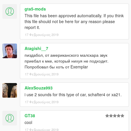
gta5-mods
This file has been approved automatically. If you think
this file should not be here for any reason please
report it.
17 Φεβρουάριος 2019
Atagishi__7
пиздабол, от американского малскара звук
приебал к мке, который нихуя не подходит.
Попробовал бы хоть от Exemplar
17 Φεβρουάριος 2019
AlexSouza993
i use 2 sounds for this type of car, schafter4 or xa21.
17 Φεβρουάριος 2019
GT38
cool
17 Φεβρουάριος 2019