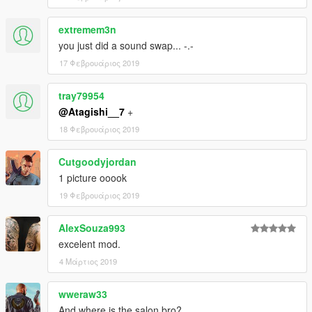
extremem3n
you just did a sound swap... -.-
17 Φεβρουάριος 2019
tray79954
@Atagishi__7
+
18 Φεβρουάριος 2019
Cutgoodyjordan
1 picture ooook
19 Φεβρουάριος 2019
AlexSouza993
excelent mod.
4 Μάρτιος 2019
wweraw33
And where is the salon bro?