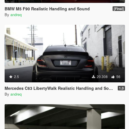
BMW M5 F90 Realistic Handling and Sound
[Final]
By
andreq
2.5
20.308
56
Mercedes C63 LibertyWalk Realistic Handling and Sound
1.0
By
andreq