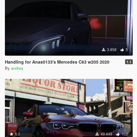
3.858
5
Handling for Anas0133's Mercedes C63 w205 2020
1.1
By
andreq
5.0
49.449
102