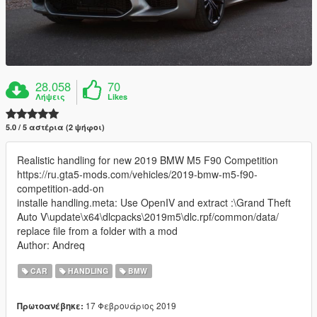
28.058
70
Λήψεις
Likes
5.0 / 5 αστέρια (2 ψήφοι)
Realistic handling for new 2019 BMW M5 F90 Competition
https://ru.gta5-mods.com/vehicles/2019-bmw-m5-f90-
competition-add-on
installe handling.meta: Use OpenIV and extract :\Grand Theft
Auto V\update\x64\dlcpacks\2019m5\dlc.rpf/common/data/
replace file from a folder with a mod
Author: Andreq
CAR
HANDLING
BMW
17 Φεβρουάριος 2019
Πρωτοανέβηκε: