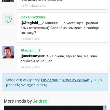
18 Οκτώβριος 2019
mckenny03rus
@Atagishi__7
Мляяяя... не часто здесь родной
язык встретишь))) Спасиб за коммент, а вообще
как ханд?
24 Μάιος 2020
Atagishi__7
@mckenny03rus
не очень, звук говно, машина
слишком бешенная.
24 Μάιος 2020
Μπες στη συζήτηση!
Συνδέσου
ή
κάνε εγγραφή
για να
μπορείς να σχολιάσεις.
More mods by
Andreq
: