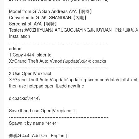
Model from GTA San Andreas AYA【啊呀】
Converted to GTA5: SHANDIAN【闪电】
Screenshot: AYA【啊呀】
Testers:WOZHIYUANJIARUGUOJIAYINGJIJIUYUAN 【我
Installation
----------------------------------------------------------------
addon:
1:Copy 4444 folder to
X:\Grand Theft Auto V\mods\update\x64\dlcpacks
----------------------------------------------------------------
2:Use OpenIV extract
X:\Grand Theft Auto V\update\update.rpf\common\data\dlclist.xml
then use notepad open it,add new line
dlcpacks:\4444\
Save it and use OpenIV replace it.
----------------------------------------------------------------
Spawn it by name "4444"
奔驰G 4x4 [Add-On | Engine | ]