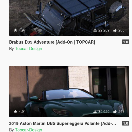
4.94
22.209
206
Brabus D35 Adventure [Add-On | TOPCAR]
1.0
By
Topcar-Design
4.91
39.620
293
2019 Aston Martin DBS Superleggera Volante [Add-On]
1.0
By
Topcar-Design