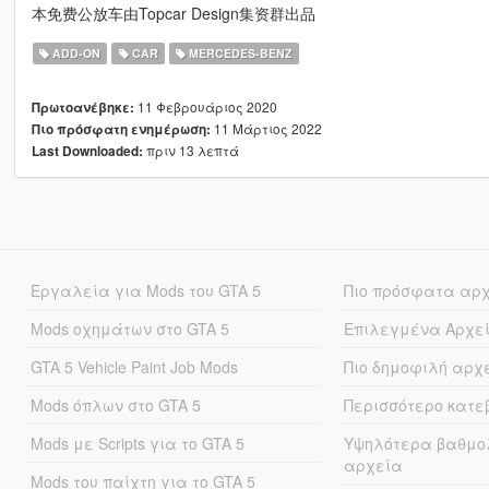
本免费公放车由Topcar Design集资群出品
ADD-ON
CAR
MERCEDES-BENZ
11 Φεβρουάριος 2020
Πρωτοανέβηκε:
11 Μάρτιος 2022
Πιο πρόσφατη ενημέρωση:
πριν 13 λεπτά
Last Downloaded:
Εργαλεία για Mods του GTA 5
Πιο πρόσφατα αρ
Mods οχημάτων στο GTA 5
Επιλεγμένα Αρχε
GTA 5 Vehicle Paint Job Mods
Πιο δημοφιλή αρχ
Mods όπλων στο GTA 5
Περισσότερο κατ
Mods με Scripts για το GTA 5
Υψηλότερα βαθμο
αρχεία
Mods του παίχτη για το GTA 5