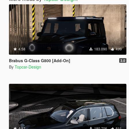
4.58
183.090
499
Brabus G-Class G800 [Add-On]
3.0
By
Topcar-Design
4.17
180.706
611