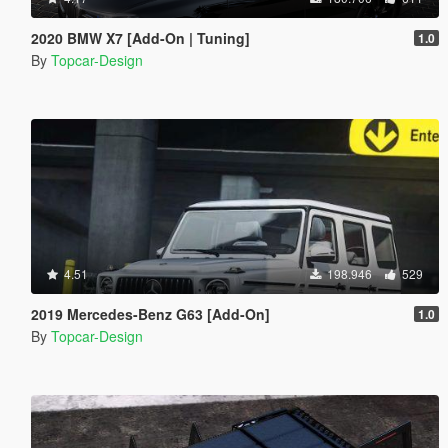
2020 BMW X7 [Add-On | Tuning]
1.0
By
Topcar-Design
4.51
198.946
529
2019 Mercedes-Benz G63 [Add-On]
1.0
By
Topcar-Design