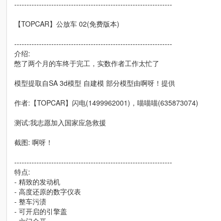
----------------------------------------------------------------
【TOPCAR】公放车 02(免费版本)
----------------------------------------------------------------
介绍:
憋了两个月的车终于完工，实数作者工作太忙了
模型提取自SA 3d模型 自建模 部分模型由啊呀！提供
作者:【TOPCAR】闪电(1499962001)，喵喵喵(635873074)
测试:我志愿加入国家应急救援
截图: 啊呀！
----------------------------------------------------------------
特点:
- 精致的发动机
- 高度还原的数字仪表
- 整车污渍
- 可开启的引擎盖