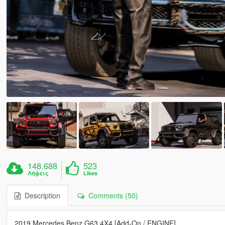
148.688
523
Λήψεις
Likes
Description
Comments (50)
2019 Mercedes Benz G63 4X4 [Add-On / ENGINE]