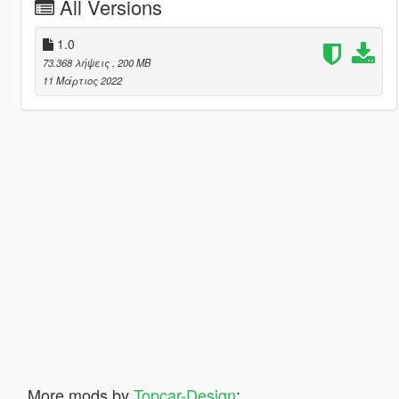
All Versions
1.0
73.368 λήψεις
, 200 MB
11 Μάρτιος 2022
More mods by
Topcar-Design
: