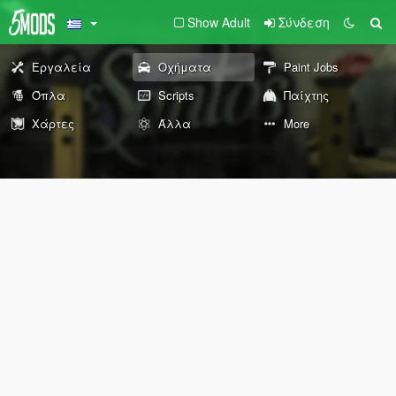
Show Adult
Σύνδεση
Εργαλεία
Οχήματα
Paint Jobs
Όπλα
Scripts
Παίχτης
Χάρτες
Άλλα
More