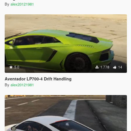
By
alex20121981
5.0
1.778
14
Aventador LP700-4 Drift Handling
By
alex20121981