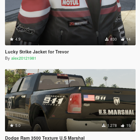
4.9
830
14
Lucky Strike Jacket for Trevor
By
alex20121981
5.0
1.278
19
Dodge Ram 3500 Texture U.S Marshal