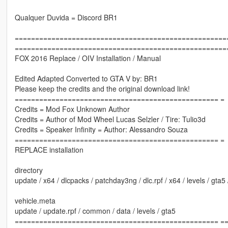
Qualquer Duvida = Discord BR1
====================================================
====================================================
FOX 2016 Replace / OIV Installation / Manual
Edited Adapted Converted to GTA V by: BR1
Please keep the credits and the original download link!
================================================== =
Credits = Mod Fox Unknown Author
Credits = Author of Mod Wheel Lucas Selzler / Tire: Tulio3d
Credits = Speaker Infinity = Author: Alessandro Souza
================================================== =
REPLACE installation
directory
update / x64 / dlcpacks / patchday3ng / dlc.rpf / x64 / levels / gta5 /
vehicle.meta
update / update.rpf / common / data / levels / gta5
================================================== =