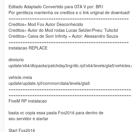
Editado Adaptado Convertido para GTA V por: BR1
Por gentileza mantenha os creditos e o link original de download!
===================================================
Creditos= Mod Fox Autor Desconhecido
Creditos= Autor do Mod rodas Lucas Selzler/Pneu: Tulio3d
Creditos= Caixa de Som Infinity = Autor: Alessandro Souza
===================================================
instalacao REPLACE
diretorio
update/x64/dlcpacks/patchday3ng/dlc.rpf/x64/levels/gta5/vehicles.r
vehicle.meta
update/update.rpf/common/data/levels/gta5
====================================================
====================================================
FiveM RP instalacao
basta vc copia essa pasta Fox2016 para dentro de
seu servidor e startar
Start Fox2016