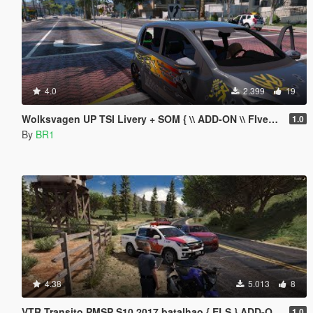
4.0
2.399
19
Wolksvagen UP TSI Livery + SOM { \\ ADD-ON \\ FIveM }
1.0
By
BR1
4.38
5.013
8
VTR Transito PMSP S10 2017 batalhao { ELS } ADD-ON FiveM
1.0