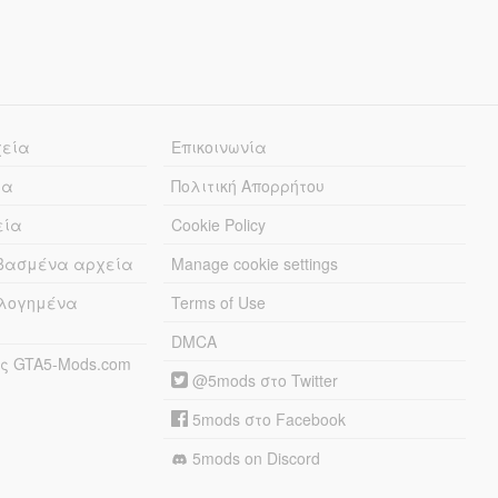
χεία
Επικοινωνία
ία
Πολιτική Απορρήτου
εία
Cookie Policy
εβασμένα αρχεία
Manage cookie settings
λογημένα
Terms of Use
DMCA
ς GTA5-Mods.com
@5mods στο Twitter
5mods στο Facebook
5mods on Discord