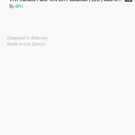
By
BR1
Designed in Alderney
Made in Los Santos