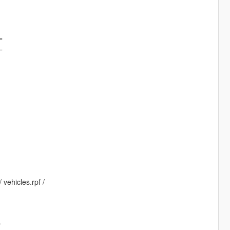
=
=
 vehicles.rpf /
=