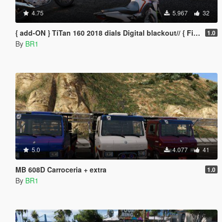
4.75
5.967
32
{ add-ON } TiTan 160 2018 dials Digital blackout// { FiVEM }
1.0
By
BR1
5.0
4.077
41
MB 608D Carroceria + extra
1.0
By
BR1