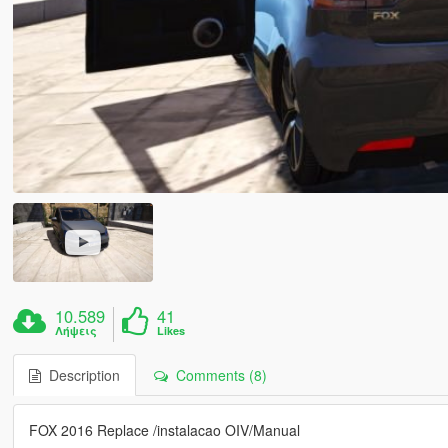
10.589
41
Λήψεις
Likes
Description
Comments (8)
FOX 2016 Replace /instalacao OIV/Manual