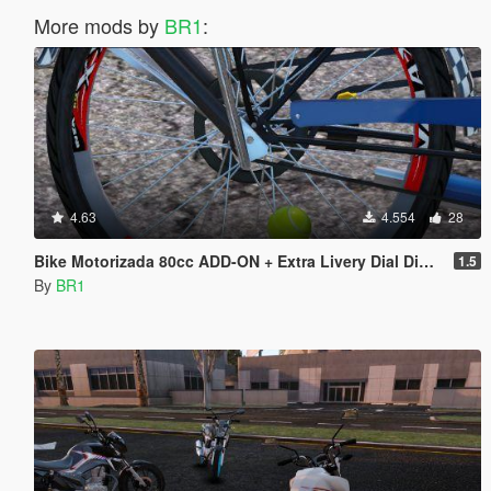
More mods by
BR1
:
4.63
4.554
28
Bike Motorizada 80cc ADD-ON + Extra Livery Dial Digital
1.5
By
BR1