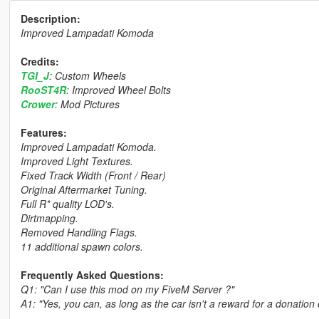
Description:
Improved Lampadati Komoda
Credits:
TGI_J
: Custom Wheels
RooST4R
: Improved Wheel Bolts
Crower
: Mod Pictures
Features:
Improved Lampadati Komoda.
Improved Light Textures.
Fixed Track Width (Front / Rear)
Original Aftermarket Tuning.
Full R* quality LOD's.
Dirtmapping.
Removed Handling Flags.
11 additional spawn colors.
Frequently Asked Questions:
Q1: "Can I use this mod on my FiveM Server ?"
A1: "Yes, you can, as long as the car isn't a reward for a donation