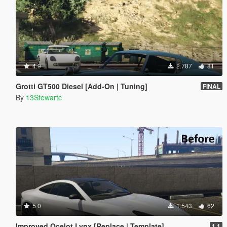
4.9
2.787
81
Grotti GT500 Diesel [Add-On | Tuning]
FINAL
By
13Stewartc
5.0
1.543
62
Improved Ocelot Lynx [Replace | Template]
1.1