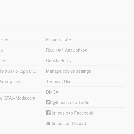
χεία
Επικοινωνία
ία
Πολιτική Απορρήτου
εία
Cookie Policy
εβασμένα αρχεία
Manage cookie settings
λογημένα
Terms of Use
DMCA
ς GTA5-Mods.com
@5mods στο Twitter
5mods στο Facebook
5mods on Discord