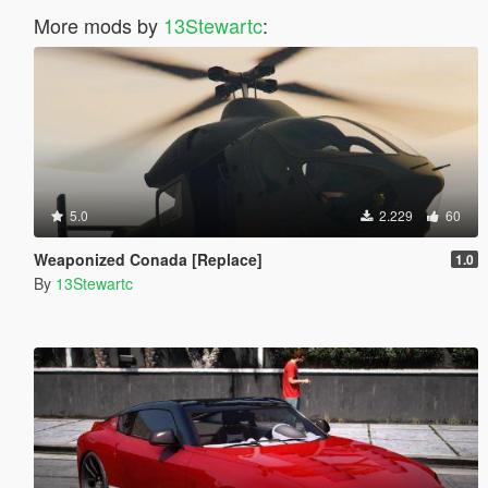
More mods by
13Stewartc
:
5.0
2.229
60
Weaponized Conada [Replace]
1.0
By
13Stewartc