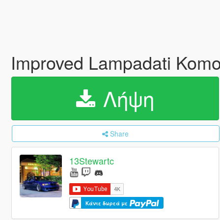
Improved Lampadati Komod
Λήψη
Share
13Stewartc
Κάντε δωρεά με