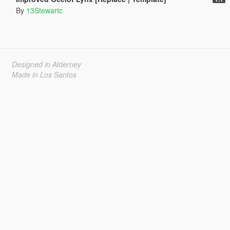
By
13Stewartc
Designed in Alderney
Made in Los Santos