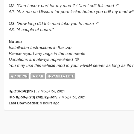
Q2: "Can I use x part for my mod ? / Can I edit this mod ?"
A2: "Ask me on Discord for permission before you edit my mod with
Q3: "How long did this mod take you to make ?"
A3: "A couple of hours."
Notes:
Installation Instructions in the .zip
Please report any bugs in the comments
Donations are always appreciated 😎
You may use this vehicle mod in your FiveM server as long as its n
ADD-ON
CAR
VANILLA EDIT
7 Μάρτιος 2021
Πρωτοανέβηκε:
7 Μάρτιος 2021
Πιο πρόσφατη ενημέρωση:
9 hours ago
Last Downloaded: