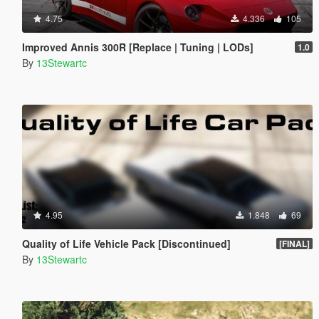
4.75
4.336
105
Improved Annis 300R [Replace | Tuning | LODs]
1.0
By
13Stewartc
4.95
1.848
69
Quality of Life Vehicle Pack [Discontinued]
[FINAL]
By
13Stewartc