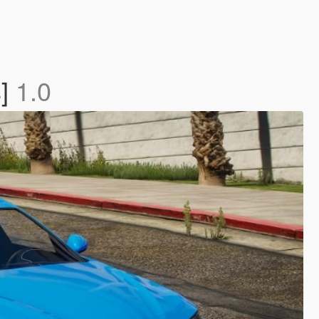
s]
1.0