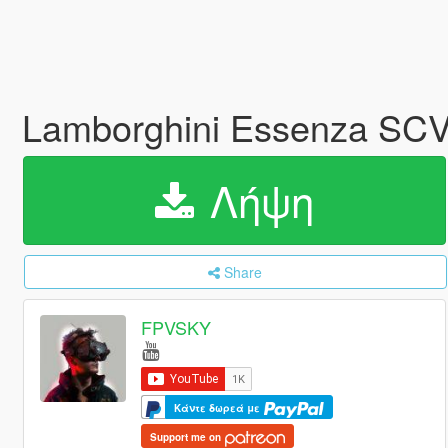
Lamborghini Essenza SC
Λήψη
Share
FPVSKY
Κάντε δωρεά με
Support me on