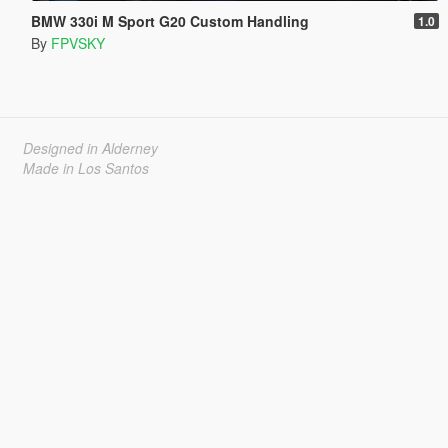
BMW 330i M Sport G20 Custom Handling
1.0
By
FPVSKY
Designed in Alderney
Made in Los Santos