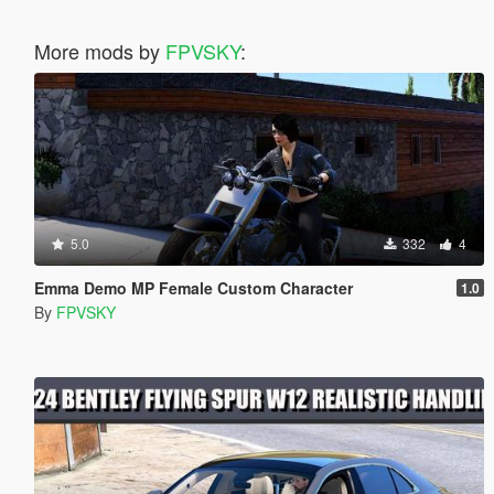
More mods by
FPVSKY
:
5.0
332
4
Emma Demo MP Female Custom Character
1.0
By
FPVSKY