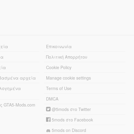
χεία
Επικοινωνία
ία
Πολιτική Απορρήτου
εία
Cookie Policy
εβασμένα αρχεία
Manage cookie settings
λογημένα
Terms of Use
DMCA
ς GTA5-Mods.com
@5mods στο Twitter
5mods στο Facebook
5mods on Discord