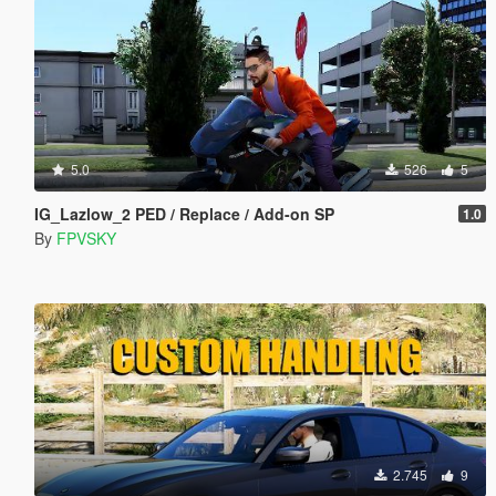
5.0
526
5
IG_Lazlow_2 PED / Replace / Add-on SP
1.0
By
FPVSKY
2.745
9