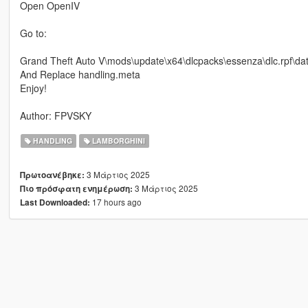
Open OpenIV
Go to:
Grand Theft Auto V\mods\update\x64\dlcpacks\essenza\dlc.rpf\da
And Replace handling.meta
Enjoy!
Author: FPVSKY
HANDLING
LAMBORGHINI
3 Μάρτιος 2025
Πρωτοανέβηκε:
3 Μάρτιος 2025
Πιο πρόσφατη ενημέρωση:
17 hours ago
Last Downloaded: