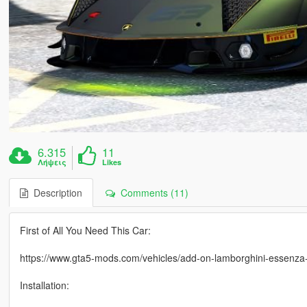
6.315
11
Λήψεις
Likes
Description
Comments (11)
First of All You Need This Car:
https://www.gta5-mods.com/vehicles/add-on-lamborghini-essenza
Installation: