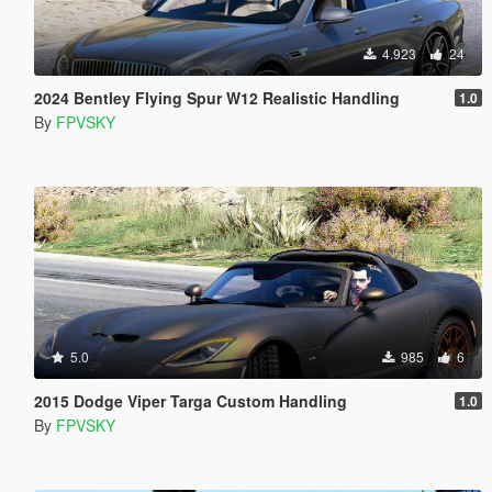
4.923
24
2024 Bentley Flying Spur W12 Realistic Handling
1.0
By
FPVSKY
5.0
985
6
2015 Dodge Viper Targa Custom Handling
1.0
By
FPVSKY