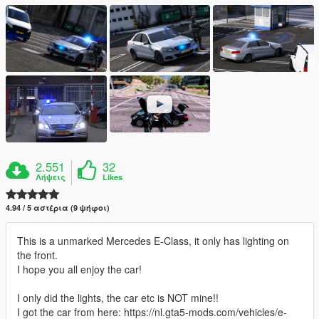
2.551
32
Λήψεις
Likes
4.94 / 5 αστέρια (9 ψήφοι)
This is a unmarked Mercedes E-Class, it only has lighting on
the front.
I hope you all enjoy the car!
I only did the lights, the car etc is NOT mine!!
I got the car from here: https://nl.gta5-mods.com/vehicles/e-