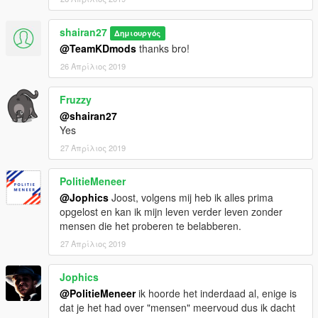
shairan27
Δημιουργός
@TeamKDmods
thanks bro!
26 Απρίλιος 2019
Fruzzy
@shairan27
Yes
27 Απρίλιος 2019
PolitieMeneer
@Jophics
Joost, volgens mij heb ik alles prima
opgelost en kan ik mijn leven verder leven zonder
mensen die het proberen te belabberen.
27 Απρίλιος 2019
Jophics
@PolitieMeneer
ik hoorde het inderdaad al, enige is
dat je het had over "mensen" meervoud dus ik dacht