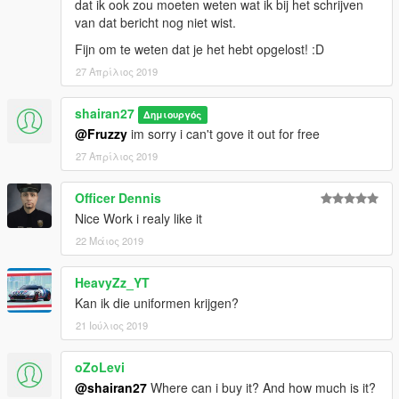
dat ik ook zou moeten weten wat ik bij het schrijven
van dat bericht nog niet wist.
Fijn om te weten dat je het hebt opgelost! :D
27 Απρίλιος 2019
shairan27
Δημιουργός
@Fruzzy
im sorry i can't gove it out for free
27 Απρίλιος 2019
Officer Dennis
Nice Work i realy like it
22 Μάιος 2019
HeavyZz_YT
Kan ik die uniformen krijgen?
21 Ιούλιος 2019
oZoLevi
@shairan27
Where can i buy it? And how much is it?