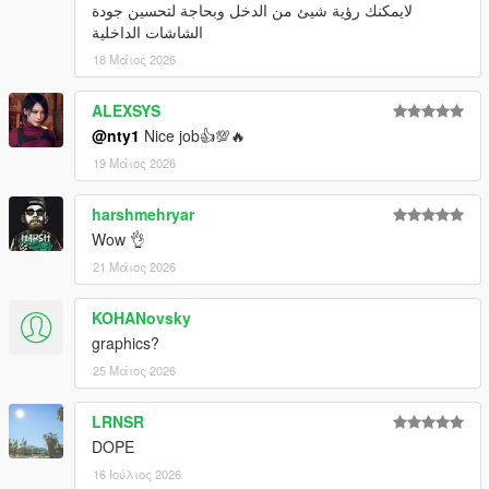
لايمكنك رؤية شيئ من الدخل وبحاجة لتحسين جودة
الشاشات الداخلية
18 Μάιος 2026
ALEXSYS
@nty1
Nice job👍💯🔥
19 Μάιος 2026
harshmehryar
Wow 👌
21 Μάιος 2026
KOHANovsky
graphics?
25 Μάιος 2026
LRNSR
DOPE
16 Ιούλιος 2026