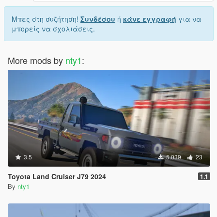
Μπες στη συζήτηση!
Συνδέσου
ή
κάνε εγγραφή
για να
μπορείς να σχολιάσεις.
More mods by
nty1
:
3.5
5.039
23
Toyota Land Cruiser J79 2024
1.1
By
nty1