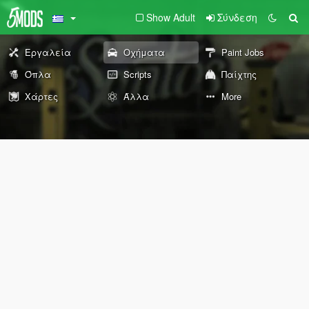
Show Adult
Σύνδεση
Εργαλεία
Οχήματα
Paint Jobs
Όπλα
Scripts
Παίχτης
Χάρτες
Άλλα
More