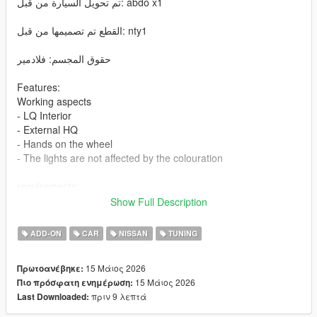
تم تحويل السيارة من قبل: abdo x1
القطع تم تصميمها من قبل: nty1
حقوق المجسم: فلادمير
Features:
Working aspects
- LQ Interior
- External HQ
- Hands on the wheel
- The lights are not affected by the colouration
requirements:
Legit GTA 5
Show Full Description
Installation addon
ADD-ON
CAR
NISSAN
TUNING
1-Put the "patrol25" folder into the dlcpacks with exactly folder
15 Μάιος 2026
Πρωτοανέβηκε:
structure as Grand Theft Auto V/mods/update/x64/dlcpacks.
15 Μάιος 2026
Πιο πρόσφατη ενημέρωση:
πριν 9 λεπτά
Last Downloaded:
2-Edit dlclist.xml (Grand Theft Auto
V/mods/update/update.rpf/common/data/dlclist.xml) and add a