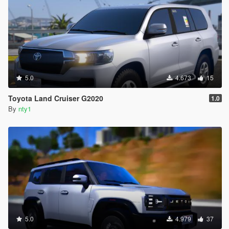
5.0
4.673
15
Toyota Land Cruiser G2020
1.0
By
nty1
5.0
4.979
37