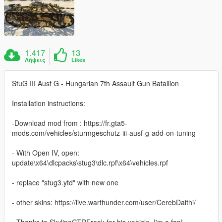
1.417
13
Λήψεις
Likes
StuG III Ausf G - Hungarian 7th Assault Gun Batallion
Installation instructions:
-Download mod from : https://fr.gta5-
mods.com/vehicles/sturmgeschutz-iii-ausf-g-add-on-tuning
- With Open IV, open:
update\x64\dlcpacks\stug3\dlc.rpf\x64\vehicles.rpf
- replace "stug3.ytd" with new one
- other skins: https://live.warthunder.com/user/CerebDaithi/