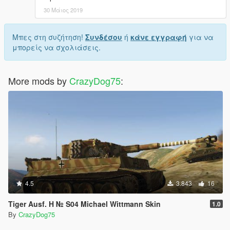
30 Μάιος 2019
Μπες στη συζήτηση!
Συνδέσου
ή
κάνε εγγραφή
για να
μπορείς να σχολιάσεις.
More mods by
CrazyDog75
:
4.5
3.843
16
Tiger Ausf. H № S04 Michael Wittmann Skin
1.0
By
CrazyDog75