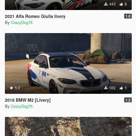
443
8
2021 Alfa Romeo Giulia livery
1.0
By
CrazyDog75
5.0
562
5
2016 BMW M2 [Livery]
1.2
By
CrazyDog75