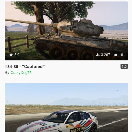
5.0
3.267
19
T34-85 - "Captured"
1.0
By
CrazyDog75