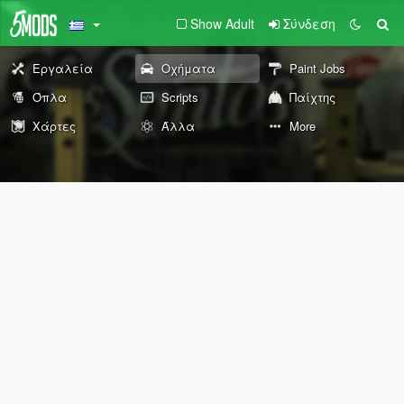
Show Adult
Σύνδεση
Εργαλεία
Οχήματα
Paint Jobs
Όπλα
Scripts
Παίχτης
Χάρτες
Άλλα
More