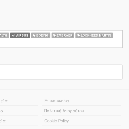
ALTH
AIRBUS
BOEING
EMBRAER
LOCKHEED MARTIN
χεία
Επικοινωνία
ία
Πολιτική Απορρήτου
εία
Cookie Policy