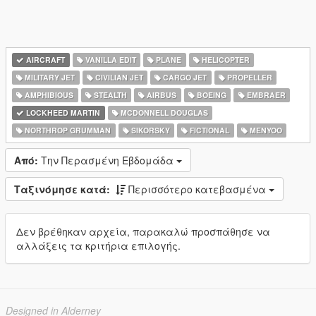
AIRCRAFT
VANILLA EDIT
PLANE
HELICOPTER
MILITARY JET
CIVILIAN JET
CARGO JET
PROPELLER
AMPHIBIOUS
STEALTH
AIRBUS
BOEING
EMBRAER
LOCKHEED MARTIN
MCDONNELL DOUGLAS
NORTHROP GRUMMAN
SIKORSKY
FICTIONAL
MENYOO
Από:
Την Περασμένη Εβδομάδα
Ταξινόμησε κατά:
Περισσότερο κατεβασμένα
Δεν βρέθηκαν αρχεία, παρακαλώ προσπάθησε να
αλλάξεις τα κριτήρια επιλογής.
Designed in Alderney