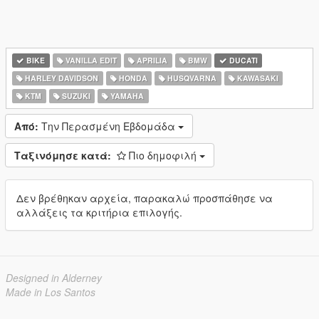
BIKE
VANILLA EDIT
APRILIA
BMW
DUCATI
HARLEY DAVIDSON
HONDA
HUSQVARNA
KAWASAKI
KTM
SUZUKI
YAMAHA
Από:
Την Περασμένη Εβδομάδα
Ταξινόμησε κατά:
Πιο δημοφιλή
Δεν βρέθηκαν αρχεία, παρακαλώ προσπάθησε να
αλλάξεις τα κριτήρια επιλογής.
Designed in Alderney
Made in Los Santos