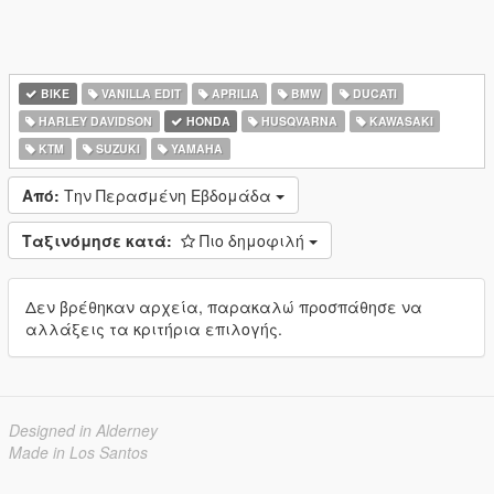
BIKE
VANILLA EDIT
APRILIA
BMW
DUCATI
HARLEY DAVIDSON
HONDA
HUSQVARNA
KAWASAKI
KTM
SUZUKI
YAMAHA
Από:
Την Περασμένη Εβδομάδα
Ταξινόμησε κατά:
Πιο δημοφιλή
Δεν βρέθηκαν αρχεία, παρακαλώ προσπάθησε να
αλλάξεις τα κριτήρια επιλογής.
Designed in Alderney
Made in Los Santos