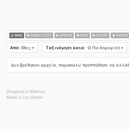
BIKE
VANILLA EDIT
APRILIA
BMW
DUCATI
HARLEY
Από:
Χθες
Ταξινόμησε κατά:
Πιο δημοφιλή
Δεν βρέθηκαν αρχεία, παρακαλώ προσπάθησε να αλλάξε
Designed in Alderney
Made in Los Santos