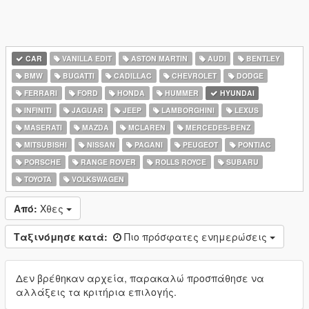
CAR
VANILLA EDIT
ASTON MARTIN
AUDI
BENTLEY
BMW
BUGATTI
CADILLAC
CHEVROLET
DODGE
FERRARI
FORD
HONDA
HUMMER
HYUNDAI
INFINITI
JAGUAR
JEEP
LAMBORGHINI
LEXUS
MASERATI
MAZDA
MCLAREN
MERCEDES-BENZ
MITSUBISHI
NISSAN
PAGANI
PEUGEOT
PONTIAC
PORSCHE
RANGE ROVER
ROLLS ROYCE
SUBARU
TOYOTA
VOLKSWAGEN
Από:
Χθες
Ταξινόμησε κατά:
Πιο πρόσφατες ενημερώσεις
Δεν βρέθηκαν αρχεία, παρακαλώ προσπάθησε να
αλλάξεις τα κριτήρια επιλογής.