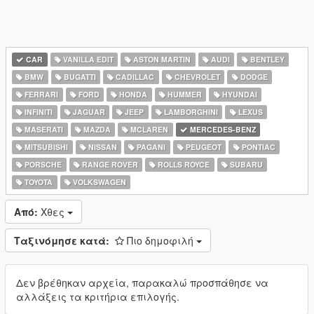
CAR
VANILLA EDIT
ASTON MARTIN
AUDI
BENTLEY
BMW
BUGATTI
CADILLAC
CHEVROLET
DODGE
FERRARI
FORD
HONDA
HUMMER
HYUNDAI
INFINITI
JAGUAR
JEEP
LAMBORGHINI
LEXUS
MASERATI
MAZDA
MCLAREN
MERCEDES-BENZ
MITSUBISHI
NISSAN
PAGANI
PEUGEOT
PONTIAC
PORSCHE
RANGE ROVER
ROLLS ROYCE
SUBARU
TOYOTA
VOLKSWAGEN
Από:
Χθες
Ταξινόμησε κατά:
Πιο δημοφιλή
Δεν βρέθηκαν αρχεία, παρακαλώ προσπάθησε να
αλλάξεις τα κριτήρια επιλογής.