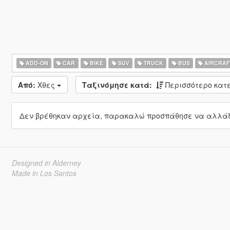
ADD-ON
CAR
BIKE
SUV
TRUCK
BUS
AIRCRAF
Από:
Χθες
Ταξινόμησε κατά:
Περισσότερο κα
Δεν βρέθηκαν αρχεία, παρακαλώ προσπάθησε να αλλάξε
Designed in Alderney
Made in Los Santos