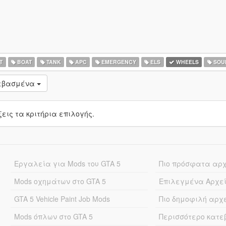
T
BOAT
TANK
APC
EMERGENCY
ELS
WHEELS
SOU
τεβασμένα
ις τα κριτήρια επιλογής.
Εργαλεία για Mods του GTA 5
Πιο πρόσφατα αρ
Mods οχημάτων στο GTA 5
Επιλεγμένα Αρχε
GTA 5 Vehicle Paint Job Mods
Πιο δημοφιλή αρχ
Mods όπλων στο GTA 5
Περισσότερο κατ