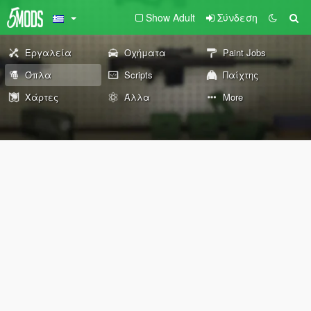
Show Adult
Σύνδεση
Εργαλεία
Οχήματα
Paint Jobs
Όπλα
Scripts
Παίχτης
Χάρτες
Άλλα
More