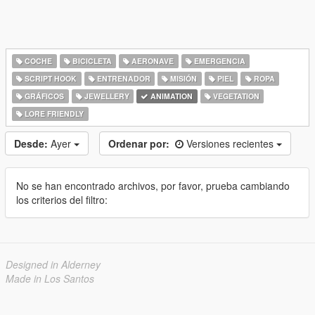
COCHE
BICICLETA
AERONAVE
EMERGENCIA
SCRIPT HOOK
ENTRENADOR
MISIÓN
PIEL
ROPA
GRÁFICOS
JEWELLERY
ANIMATION
VEGETATION
LORE FRIENDLY
Desde:
Ayer
Ordenar por:
Versiones recientes
No se han encontrado archivos, por favor, prueba cambiando
los criterios del filtro:
Designed in Alderney
Made in Los Santos