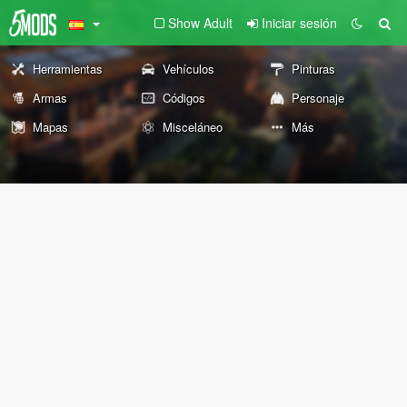
Show Adult
Iniciar sesión
Herramientas
Vehículos
Pinturas
Armas
Códigos
Personaje
Mapas
Misceláneo
Más