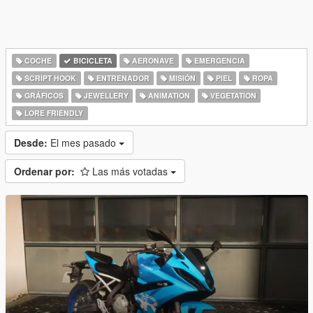
COCHE
BICICLETA
AERONAVE
EMERGENCIA
SCRIPT HOOK
ENTRENADOR
MISIÓN
PIEL
ROPA
GRÁFICOS
JEWELLERY
ANIMATION
VEGETATION
LORE FRIENDLY
Desde:
El mes pasado
Ordenar por:
Las más votadas