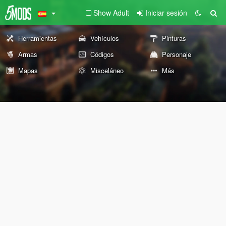
Show Adult
Iniciar sesión
Herramientas
Vehículos
Pinturas
Armas
Códigos
Personaje
Mapas
Misceláneo
Más