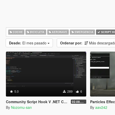
COCHE
BICICLETA
AERONAVE
EMERGENCIA
SCRIPT H
Desde:
El mes pasado
Ordenar por:
Más descargad
5.0
289
6
Community Script Hook V .NET Core for Legacy & Enhanced [ .NET Core ]
Particles Effe
02.08.2026
By
Nozomu-san
By
aav242