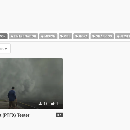
OOK
ENTRENADOR
MISIÓN
PIEL
ROPA
GRÁFICOS
JEWE
as
18
1
ct (PTFX) Tester
0.1