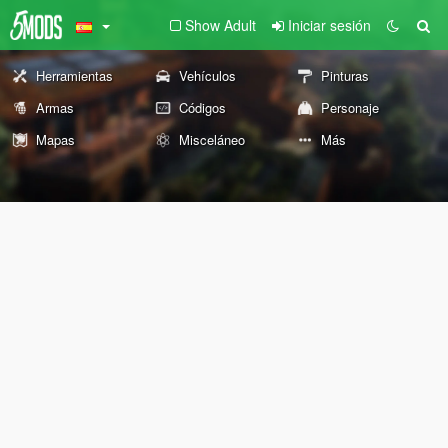
Show Adult
Iniciar sesión
Herramientas
Vehículos
Pinturas
Armas
Códigos
Personaje
Mapas
Misceláneo
Más