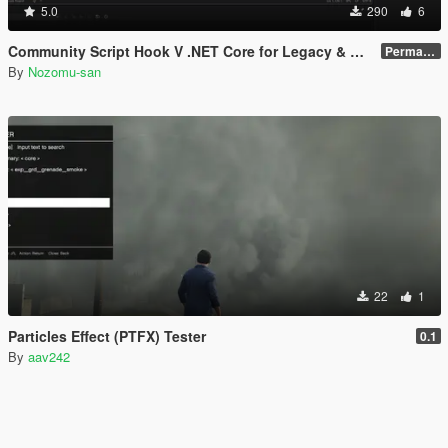
5.0
290
6
Community Script Hook V .NET Core for Legacy & Enhanced [ .NET Core ]
Permanent Link
By
Nozomu-san
22
1
Particles Effect (PTFX) Tester
0.1
By
aav242