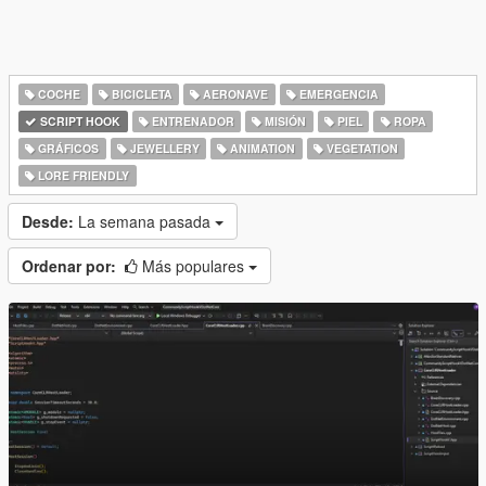
COCHE
BICICLETA
AERONAVE
EMERGENCIA
SCRIPT HOOK
ENTRENADOR
MISIÓN
PIEL
ROPA
GRÁFICOS
JEWELLERY
ANIMATION
VEGETATION
LORE FRIENDLY
Desde:
La semana pasada
Ordenar por:
Más populares