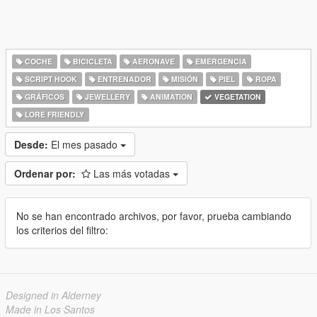
COCHE
BICICLETA
AERONAVE
EMERGENCIA
SCRIPT HOOK
ENTRENADOR
MISIÓN
PIEL
ROPA
GRÁFICOS
JEWELLERY
ANIMATION
VEGETATION
LORE FRIENDLY
Desde:
El mes pasado
Ordenar por:
Las más votadas
No se han encontrado archivos, por favor, prueba cambiando
los criterios del filtro:
Designed in Alderney
Made in Los Santos